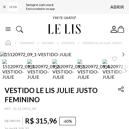
Sempre com você
ABRIR
ENTREGA EXPRESSA*
Exclusividades no app
FRETE GRÁTIS*
BAIXE O APP
10% OFF NA PRIMEIRA COMPRA*
FEMININO
ROUPAS
VESTIDOS
VESTIDO LE LIS JULIE JUSTO FEMININO
VESTIDO LE LIS JULIE JUSTO
FEMININO
:
15.12.0972_09
R$
315
,
96
-
60%
R$
789
,
90
3
x de
R$
105
,
32