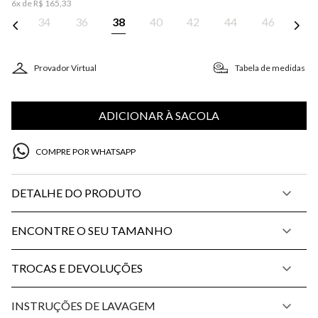
6
x de
R$
165
,
33
34
36
38
40
42
44
46
Provador Virtual
Tabela de medidas
ADICIONAR À SACOLA
COMPRE POR WHATSAPP
DETALHE DO PRODUTO
ENCONTRE O SEU TAMANHO
TROCAS E DEVOLUÇÕES
INSTRUÇÕES DE LAVAGEM