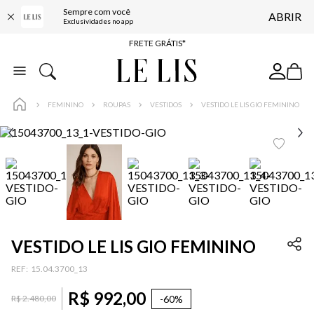
Sempre com você
ABRIR
ENTREGA EXPRESSA*
Exclusividades no app
FRETE GRÁTIS*
BAIXE O APP
10% OFF NA PRIMEIRA COMPRA*
FEMININO
ROUPAS
VESTIDOS
VESTIDO LE LIS GIO FEMININO
VESTIDO LE LIS GIO FEMININO
:
15.04.3700_13
R$
992
,
00
-
60%
R$
2
.
480
,
00