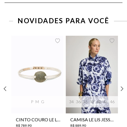
NOVIDADES PARA VOCÊ
P
M
G
34
36
38
40
42
44
46
CINTO COURO LE LIS SUKI FEMININO
CAMISA LE LIS JESSICA FEMININA
R$
789
,
90
R$
889
,
90