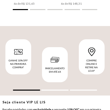
6
x de
R$
131
,
65
6
x de
R$
148
,
31
GANHE 10% OFF
COMPRE
NA PRIMEIRA
ONLINE E
COMPRA*
RETIRE NA
PARCELAMENTO
LOJA*
EM ATÉ 6X
Seja cliente
VIP
LE LIS
Receba novidades com
exclusividade
e aproveite
10%Off*
em sua primeira