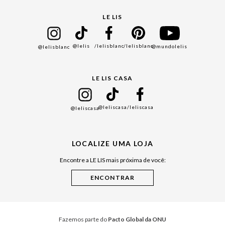
Protea
Seja um Franqueado
Cadastro
LE LIS
Bazar
@lelis
/lelisblanc
/lelisblanc
@mundolelis
@lelisblanc
Black Friday
Gift Guide
LE LIS CASA
Mães
Namorados
@leliscasa
/leliscasa
@leliscasa
Japão
Julián Manfredi
LOCALIZE UMA LOJA
Raízes do Pará
Encontre a LE LIS mais próxima de você:
Cuidados Casa
Instruções de Jogos
Minha Loja Le Lis
Le Lis Casa PRO
Fazemos parte do
Pacto Global da ONU