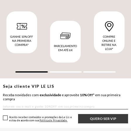
GANHE 10% OFF
COMPRE
NA PRIMEIRA
ONLINE E
COMPRA*
RETIRE NA
PARCELAMENTO
LOJA*
EM ATÉ 6X
Seja cliente
VIP
LE LIS
Receba novidades com
exclusividade
e aproveite
10%Off*
em sua primeira
compra
Aceito receber conteúdos e promoções da Le Lis e
QUERO SER VIP
estou de acordo com sua
Política de Privacidade.