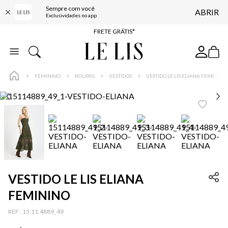
Sempre com você
ABRIR
ENTREGA EXPRESSA*
Exclusividades no app
FRETE GRÁTIS*
BAIXE O APP
10% OFF NA PRIMEIRA COMPRA*
FEMININO
ROUPAS
VESTIDOS
VESTIDO LE LIS ELIANA FEMININO
VESTIDO LE LIS ELIANA
FEMININO
:
15.11.4889_49