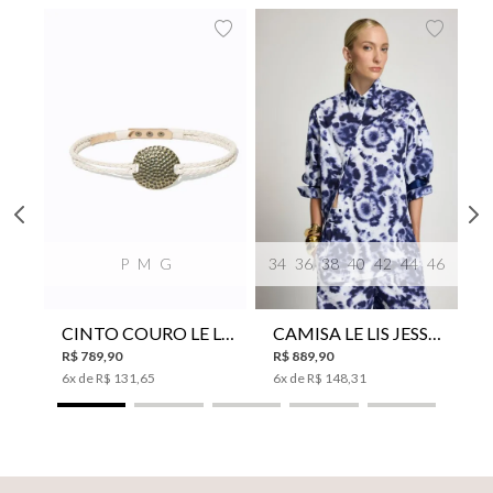
P
M
G
34
36
38
40
42
44
46
CINTO COURO LE LIS SUKI FEMININO
CAMISA LE LIS JESSICA FEMININA
R$
789
,
90
R$
889
,
90
6
x de
R$
131
,
65
6
x de
R$
148
,
31