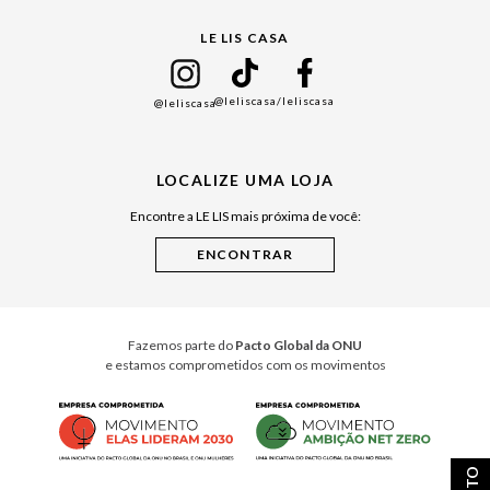
Gift Guide
LE LIS CASA
Mães
Namorados
@leliscasa
/leliscasa
@leliscasa
Japão
Julián Manfredi
LOCALIZE UMA LOJA
Raízes do Pará
Encontre a LE LIS mais próxima de você:
Cuidados Casa
Instruções de Jogos
Minha Loja Le Lis
Le Lis Casa PRO
Fazemos parte do
Pacto Global da ONU
e estamos comprometidos com os movimentos