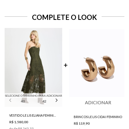
COMPLETE O LOOK
SELECIONE O TAMANHO PARA ADICIONAR
40
42
44
46
ADICIONAR
VESTIDO LE LIS ELIANA FEMININO
BRINCOS LE LIS CIDA I FEMININO
R$ 1.580,00
R$ 119,90
6
x de
R$ 263,33