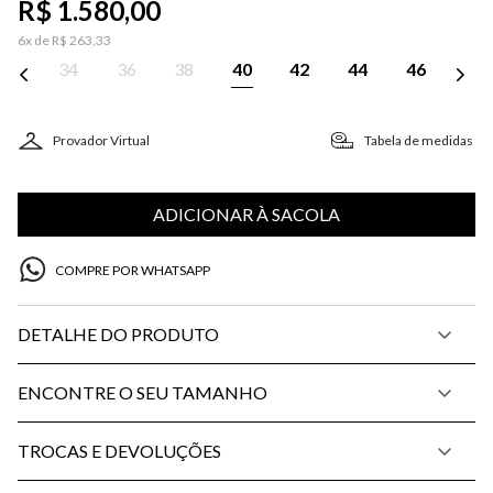
R$
1
.
580
,
00
6
x de
R$
263
,
33
34
36
38
40
42
44
46
Provador Virtual
Tabela de medidas
ADICIONAR À SACOLA
COMPRE POR WHATSAPP
DETALHE DO PRODUTO
ENCONTRE O SEU TAMANHO
TROCAS E DEVOLUÇÕES