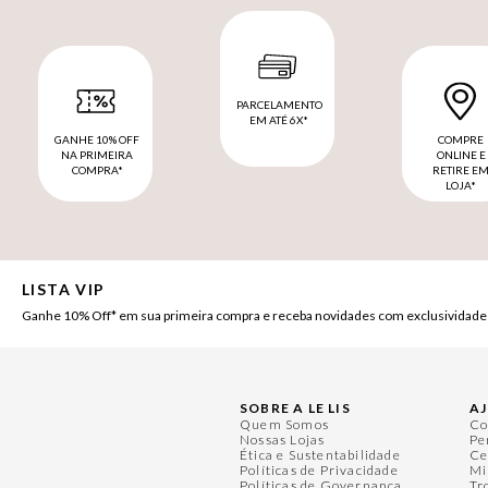
PARCELAMENTO
EM ATÉ 6X*
GANHE 10% OFF
COMPRE
NA PRIMEIRA
ONLINE E
COMPRA*
RETIRE E
LOJA*
LISTA VIP
Ganhe 10% Off* em sua primeira compra e receba novidades com exclusividade
SOBRE A LE LIS
A
Quem Somos
Co
Nossas Lojas
Pe
Ética e Sustentabilidade
Ce
Políticas de Privacidade
Mi
Políticas de Governança
Tr