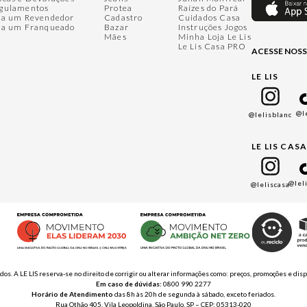
gulamentos
Protea
Raízes do Pará
ja um Revendedor
Cadastro
Cuidados Casa
ja um Franqueado
Bazar
Instruções Jogos
Mães
Minha Loja Le Lis
Le Lis Casa PRO
ACESSE NOSS
LE LIS
@l
@lelisblanc
LE LIS CAS
@lel
@leliscasa
ados. A LE LIS reserva-se no direito de corrigir ou alterar informações como: preços, promoções e 
Em caso de dúvidas:
0800 990 2277
Horário de Atendimento
das 8h às 20h de segunda à sábado, exceto feriados.
Rua Othão 405, Vila Leopoldina, São Paulo, SP – CEP: 05313-020