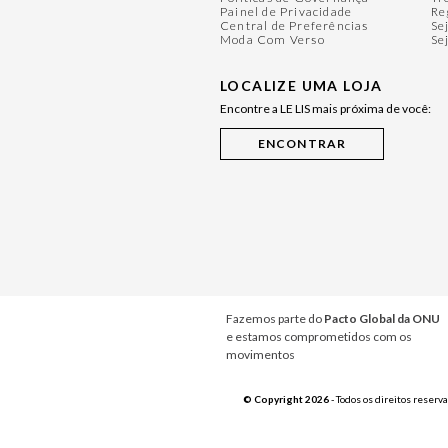
Painel de Privacidade
Re
Central de Preferências
Se
Moda Com Verso
Se
LOCALIZE UMA LOJA
Encontre a LE LIS mais próxima de você:
Fazemos parte do
Pacto Global da ONU
e estamos comprometidos com os
movimentos
© Copyright 2026
- Todos os direitos reserv