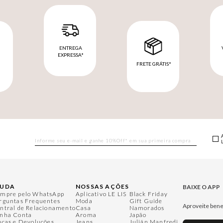
ENTREGA
EXPRESSA*
FRETE GRÁTIS*
M
JUDA
NOSSAS AÇÕES
BAIXE O APP
mpre pelo WhatsApp
Aplicativo LE LIS
Black Friday
rguntas Frequentes
Moda
Gift Guide
Aproveite bene
ntral de Relacionamento
Casa
Namorados
nha Conta
Aroma
Japão
ocas e Devoluções
Jeans
Julián Manfredi