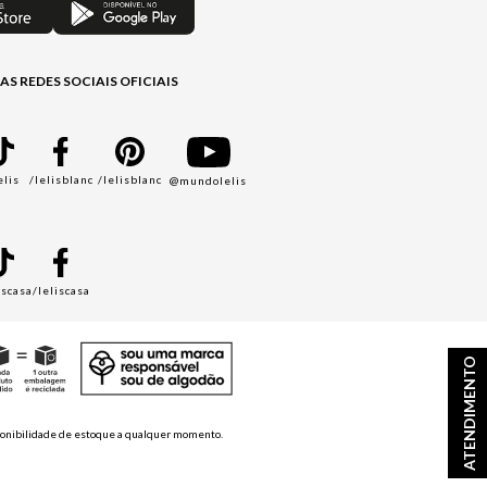
AS REDES SOCIAIS OFICIAIS
elis
/lelisblanc
/lelisblanc
@mundolelis
A
iscasa
/leliscasa
ATENDIMENTO
disponibilidade de estoque a qualquer momento.