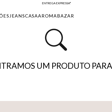
ENTREGA EXPRESSA*
FRETE GRÁTIS*
ÕES
JEANS
CASA
AROMA
BAZAR
BAIXE O APP
10% OFF NA PRIMEIRA COMPRA*
TRAMOS UM PRODUTO PARA 