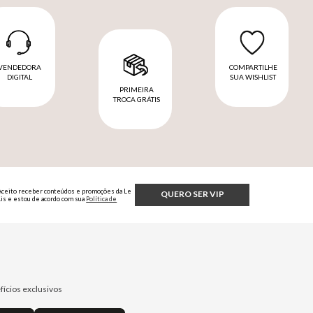
VENDEDORA
COMPARTILHE
DIGITAL
SUA WISHLIST
PRIMEIRA
TROCA GRÁTIS
Aceito receber conteúdos e promoções da Le
QUERO SER VIP
Lis e estou de acordo com sua
Política de
Privacidade.
fícios exclusivos