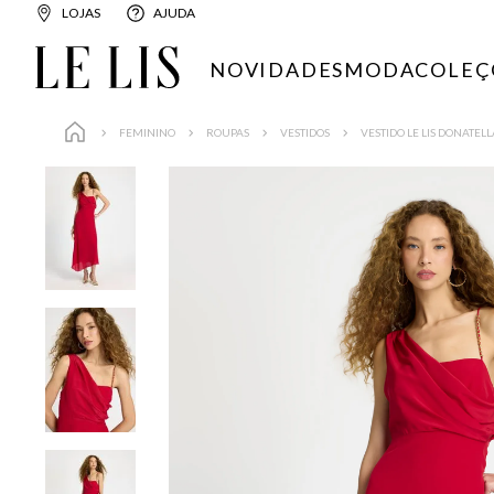
LOJAS
AJUDA
NOVIDADES
MODA
COLEÇ
FEMININO
ROUPAS
VESTIDOS
VESTIDO LE LIS DONATEL