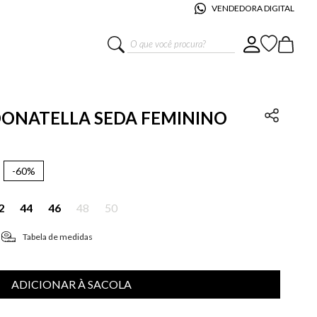
VENDEDORA DIGITAL
O que você procura?
 DONATELLA SEDA FEMININO
-
60%
2
44
46
48
50
Tabela de medidas
ADICIONAR À SACOLA