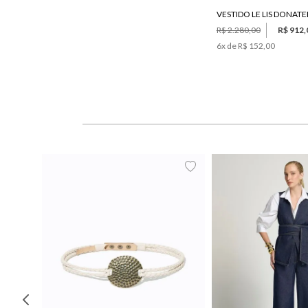
R$ 2.280,00
R$ 912,
6
x de
R$ 152,00