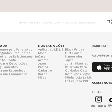
JUDA
NOSSAS AÇÕES
BAIXE O APP
mpre pelo WhatsApp
Aplicativo LE LIS
Black Friday
rguntas Frequentes
Moda
Gift Guide
Aproveite bene
ntral de Relacionamento
Casa
Namorados
nha Conta
Aroma
Japão
ocas e Devoluções
Jeans
Julián Manfredi
gulamentos
Protea
Raízes do Pará
ja um Revendedor
Cadastro
Cuidados Casa
ja um Franqueado
Bazar
Instruções Jogos
Mães
Minha Loja Le Lis
Le Lis Casa PRO
ACESSE NOSS
LE LIS
@l
@lelisblanc