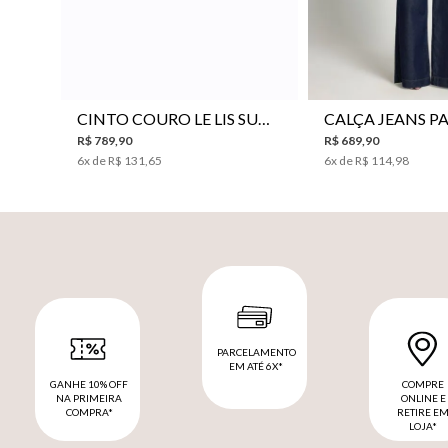
P
M
G
34
36
38
40
CINTO COURO LE LIS SUKI FEMININO
R$
789
,
90
R$
689
,
90
6
x de
R$
131
,
65
6
x de
R$
114
,
98
PARCELAMENTO
EM ATÉ 6X*
GANHE 10% OFF
COMPRE
NA PRIMEIRA
ONLINE E
COMPRA*
RETIRE E
LOJA*