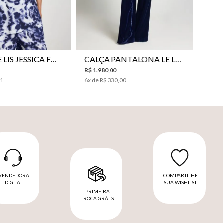
38
40
42
44
46
34
36
38
40
42
44
CAMISA LE LIS JESSICA FEMININA
CALÇA PANTALONA LE LIS SONIA FEMININA
R$
1
.
980
,
00
31
6
x de
R$
330
,
00
VENDEDORA
COMPARTILHE
DIGITAL
SUA WISHLIST
PRIMEIRA
TROCA GRÁTIS