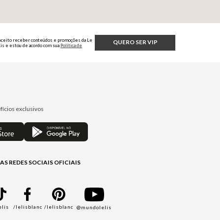
Aceito receber conteúdos e promoções da Le
QUERO SER VIP
Lis e estou de acordo com sua
Política de
Privacidade.
fícios exclusivos
AS REDES SOCIAIS OFICIAIS
elis
/lelisblanc
/lelisblanc
@mundolelis