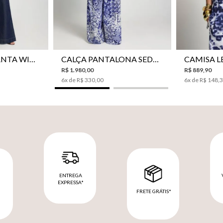
42
44
34
36
38
40
42
44
34
36
CALÇA JEANS PANTA WIDE LE LIS ISIS FEMININA
CALÇA PANTALONA SEDA LE LIS AKARI FEMININA
R$
1
.
980
,
00
R$
889
,
90
6
x de
R$
330
,
00
6
x de
R$
148
,
ENTREGA
EXPRESSA*
FRETE GRÁTIS*
M