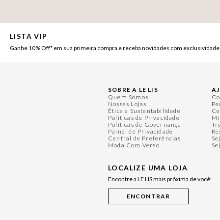
LISTA VIP
Ganhe 10% Off* em sua primeira compra e receba novidades com exclusividade
SOBRE A LE LIS
A
Quem Somos
Co
Nossas Lojas
Pe
Ética e Sustentabilidade
Ce
Políticas de Privacidade
Mi
Políticas de Governança
Tr
Painel de Privacidade
Re
Central de Preferências
Se
Moda Com Verso
Se
LOCALIZE UMA LOJA
Encontre a LE LIS mais próxima de você: