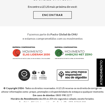
Encontre a LE LIS mais próxima de você:
Cuidados Casa
Instruções de Jogos
Minha Loja Le Lis
Le Lis Casa PRO
Fazemos parte do
Pacto Global da ONU
e estamos comprometidos com os movimentos
ATENDIMENTO
© Copyright 2026
- Todos os direitos reservados. A LE LIS reserva-se no direito de corrigir ou
alterar informações como: preços, promoções e disponibilidade de estoque a qualquer momento.
Em caso de dúvidas:
0800 990 2277
Horário de Atendimento
das 8h às 20h de segunda à sábado, exceto feriados.
Rua Othão 405, Vila Leopoldina, São Paulo, SP – CEP: 05313-020