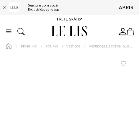
Sempre com você
ABRIR
ENTREGA EXPRESSA*
Exclusividades no app
FRETE GRÁTIS*
BAIXE O APP
10% OFF NA PRIMEIRA COMPRA*
FEMININO
ROUPAS
VESTIDOS
VESTIDO LE LIS DOMINIQUE LONGO FEMININO