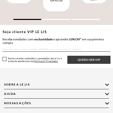
EM ATÉ 6X
Seja cliente
VIP
LE LIS
Receba novidades com
exclusividade
e aproveite
10%Off*
em sua primeira
compra
Aceito receber conteúdos e promoções da Le Lis e
QUERO SER VIP
estou de acordo com sua
Política de Privacidade.
SOBRE A LE LIS
AJUDA
Quem Somos
Nossas Lojas
NOSSAS AÇÕES
Compre pelo WhatsApp
Ética e Sustentabilidade
Perguntas Frequentes
Aplicativo LE LIS