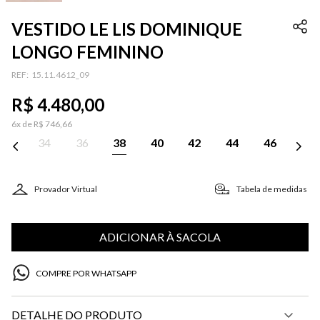
VESTIDO LE LIS DOMINIQUE
LONGO FEMININO
:
15.11.4612_09
R$
4
.
480
,
00
6
x de
R$
746
,
66
34
36
38
40
42
44
46
Provador Virtual
Tabela de medidas
ADICIONAR À SACOLA
COMPRE POR WHATSAPP
DETALHE DO PRODUTO