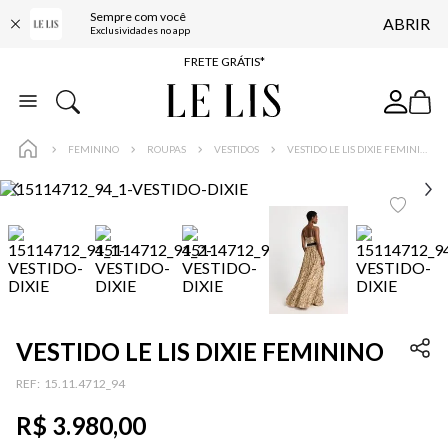
Sempre com você
ABRIR
ENTREGA EXPRESSA*
Exclusividades no app
FRETE GRÁTIS*
BAIXE O APP
10% OFF NA PRIMEIRA COMPRA*
FEMININO
ROUPAS
VESTIDOS
VESTIDO LE LIS DIXIE FEMININO
VESTIDO LE LIS DIXIE FEMININO
:
15.11.4712_94
R$
3
.
980
,
00