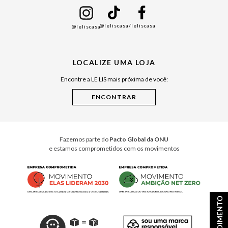
Namorados
@leliscasa
/leliscasa
@leliscasa
Japão
Julián Manfredi
LOCALIZE UMA LOJA
Raízes do Pará
Encontre a LE LIS mais próxima de você:
Cuidados Casa
Instruções de Jogos
Minha Loja Le Lis
Le Lis Casa PRO
Fazemos parte do
Pacto Global da ONU
e estamos comprometidos com os movimentos
ATENDIMENTO