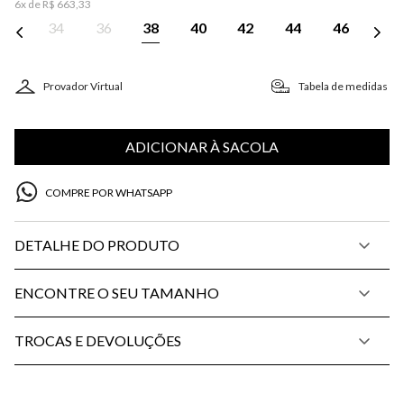
6
x de
R$
663
,
33
34
36
38
40
42
44
46
Provador Virtual
Tabela de medidas
ADICIONAR À SACOLA
COMPRE POR WHATSAPP
DETALHE DO PRODUTO
ENCONTRE O SEU TAMANHO
TROCAS E DEVOLUÇÕES