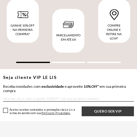
GANHE 10% OFF
COMPRE
NA PRIMEIRA
ONLINE E
COMPRA*
RETIRE NA
PARCELAMENTO
LOJA*
EM ATÉ 6X
Seja cliente
VIP
LE LIS
Receba novidades com
exclusividade
e aproveite
10%Off*
em sua primeira
compra
Aceito receber conteúdos e promoções da Le Lis e
QUERO SER VIP
estou de acordo com sua
Política de Privacidade.