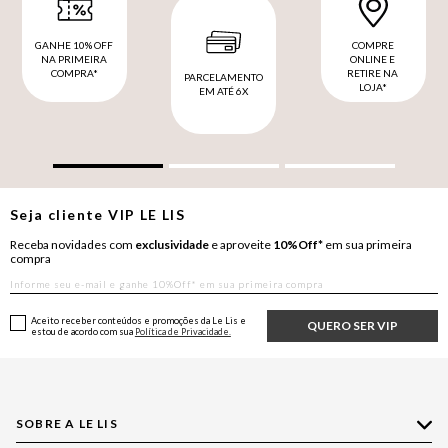
GANHE 10% OFF
COMPRE
NA PRIMEIRA
ONLINE E
COMPRA*
RETIRE NA
PARCELAMENTO
LOJA*
EM ATÉ 6X
Seja cliente
VIP
LE LIS
Receba novidades com
exclusividade
e aproveite
10%Off*
em sua primeira
compra
Aceito receber conteúdos e promoções da Le Lis e
QUERO SER VIP
estou de acordo com sua
Política de Privacidade.
SOBRE A LE LIS