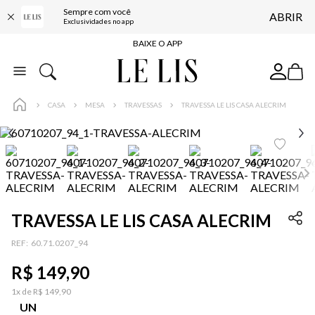
Sempre com você
ABRIR
BAIXE O APP
Exclusividades no app
10% OFF NA PRIMEIRA COMPRA*
COMPRE ONLINE E RETIRE EM LOJA*
ENTREGA EXPRESSA*
CASA
MESA
TRAVESSAS
TRAVESSA LE LIS CASA ALECRIM
FRETE GRÁTIS*
BAIXE O APP
10% OFF NA PRIMEIRA COMPRA*
TRAVESSA LE LIS CASA ALECRIM
:
60.71.0207_94
R$
149
,
90
1
x de
R$
149
,
90
UN