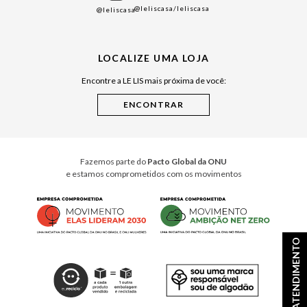
@leliscasa
/leliscasa
@leliscasa
Japão
Julián Manfredi
LOCALIZE UMA LOJA
Raízes do Pará
Encontre a LE LIS mais próxima de você:
Cuidados Casa
Instruções de Jogos
Minha Loja Le Lis
Le Lis Casa PRO
Fazemos parte do
Pacto Global da ONU
e estamos comprometidos com os movimentos
ATENDIMENTO