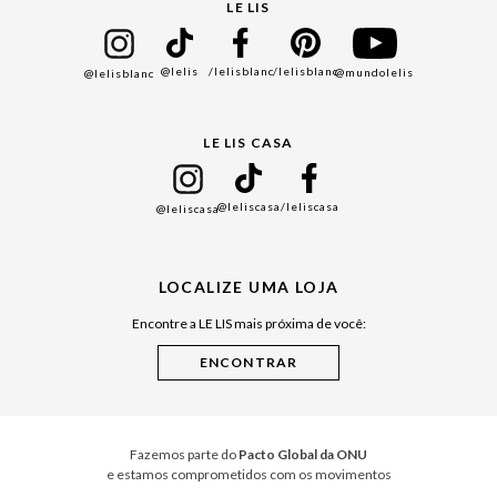
Seja um Franqueado
Cadastro
LE LIS
Bazar
@lelis
/lelisblanc
/lelisblanc
@mundolelis
@lelisblanc
Black Friday
Gift Guide
LE LIS CASA
Mães
Namorados
@leliscasa
/leliscasa
@leliscasa
Japão
Julián Manfredi
LOCALIZE UMA LOJA
Raízes do Pará
Encontre a LE LIS mais próxima de você:
Cuidados Casa
Instruções de Jogos
Minha Loja Le Lis
Le Lis Casa PRO
Fazemos parte do
Pacto Global da ONU
e estamos comprometidos com os movimentos