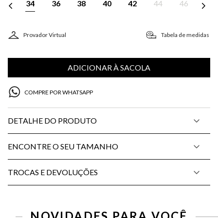
34
36
38
40
42
44
46
Provador Virtual
Tabela de medidas
ADICIONAR À SACOLA
COMPRE POR WHATSAPP
DETALHE DO PRODUTO
ENCONTRE O SEU TAMANHO
TROCAS E DEVOLUÇÕES
PP
P
M
G
34
36
38
40
42
44
46
NOVIDADES PARA VOCÊ