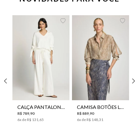
CALÇA PANTALONA LE LIS HORI FEMININA
CAMISA BOTÕES LE LIS YANNA FEMININA
R$
789
,
90
R$
889
,
90
6
x de
R$
131
,
65
6
x de
R$
148
,
31