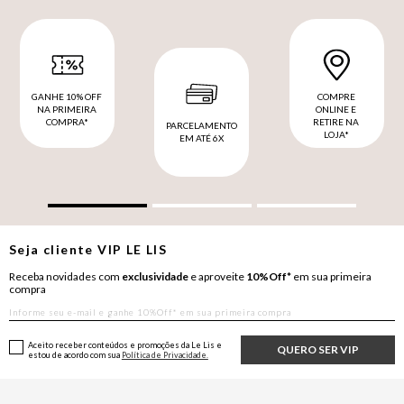
GANHE 10% OFF
COMPRE
NA PRIMEIRA
ONLINE E
COMPRA*
RETIRE NA
PARCELAMENTO
LOJA*
EM ATÉ 6X
Seja cliente
VIP
LE LIS
Receba novidades com
exclusividade
e aproveite
10%Off*
em sua primeira
compra
Aceito receber conteúdos e promoções da Le Lis e
QUERO SER VIP
estou de acordo com sua
Política de Privacidade.