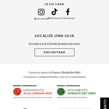
LE LIS CASA
Mães
Namorados
@leliscasa
/leliscasa
@leliscasa
Japão
Julián Manfredi
LOCALIZE UMA LOJA
Raízes do Pará
Encontre a LE LIS mais próxima de você:
Cuidados Casa
Instruções de Jogos
Minha Loja Le Lis
Le Lis Casa PRO
Fazemos parte do
Pacto Global da ONU
e estamos comprometidos com os movimentos