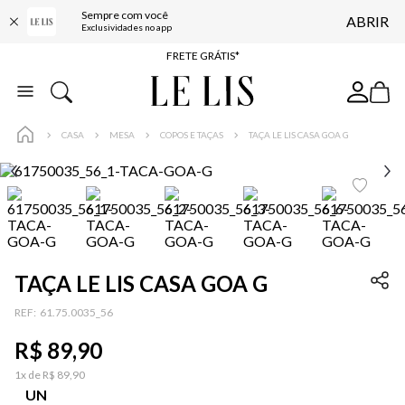
Sempre com você
ABRIR
ENTREGA EXPRESSA*
Exclusividades no app
FRETE GRÁTIS*
BAIXE O APP
10% OFF NA PRIMEIRA COMPRA*
CASA
MESA
COPOS E TAÇAS
TAÇA LE LIS CASA GOA G
TAÇA LE LIS CASA GOA G
:
61.75.0035_56
R$
89
,
90
1
x de
R$
89
,
90
UN