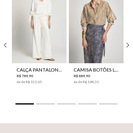
CALÇA PANTALONA LE LIS HORI FEMININA
CAMISA BOTÕES LE LIS YANNA FEMININA
R$
789
,
90
R$
889
,
90
6
x de
R$
131
,
65
6
x de
R$
148
,
31