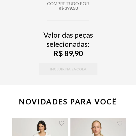
COMPRE TUDO POR
R$ 399,50
Valor das peças
selecionadas:
R$ 89,90
INCLUIR NA SACOLA
PP
P
M
G
34
36
38
40
42
44
46
NOVIDADES PARA VOCÊ