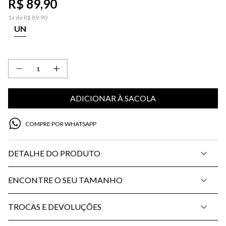
R$
89
,
90
1
x de
R$
89
,
90
UN
ADICIONAR À SACOLA
COMPRE POR WHATSAPP
DETALHE DO PRODUTO
ENCONTRE O SEU TAMANHO
TROCAS E DEVOLUÇÕES