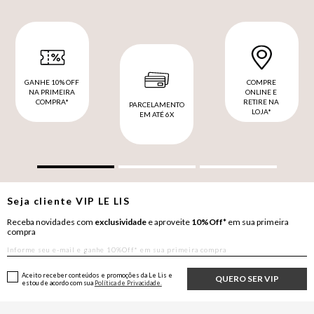
GANHE 10% OFF
COMPRE
NA PRIMEIRA
ONLINE E
COMPRA*
RETIRE NA
PARCELAMENTO
LOJA*
EM ATÉ 6X
Seja cliente
VIP
LE LIS
Receba novidades com
exclusividade
e aproveite
10%Off*
em sua primeira
compra
Aceito receber conteúdos e promoções da Le Lis e
QUERO SER VIP
estou de acordo com sua
Política de Privacidade.