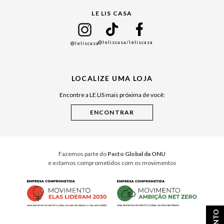
Gift Guide
LE LIS CASA
Mães
Namorados
@leliscasa
/leliscasa
@leliscasa
Japão
Julián Manfredi
LOCALIZE UMA LOJA
Raízes do Pará
Encontre a LE LIS mais próxima de você:
Cuidados Casa
Instruções de Jogos
Minha Loja Le Lis
Le Lis Casa PRO
Fazemos parte do
Pacto Global da ONU
e estamos comprometidos com os movimentos