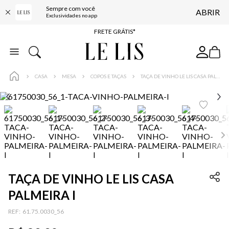
Sempre com você
ABRIR
ENTREGA EXPRESSA*
Exclusividades no app
FRETE GRÁTIS*
BAIXE O APP
10% OFF NA PRIMEIRA COMPRA*
CASA
MESA
COPOS E TAÇAS
TAÇA DE VINHO LE LIS CASA PALMEIRA I
TAÇA DE VINHO LE LIS CASA
PALMEIRA I
:
61.75.0030_56