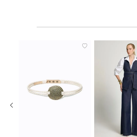
P
M
G
34
36
38
40