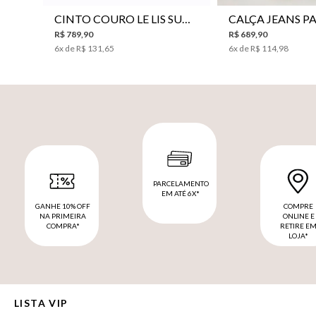
CINTO COURO LE LIS SUKI FEMININO
R$
789
,
90
R$
689
,
90
6
x de
R$
131
,
65
6
x de
R$
114
,
98
PARCELAMENTO
EM ATÉ 6X*
GANHE 10% OFF
COMPRE
NA PRIMEIRA
ONLINE E
COMPRA*
RETIRE E
LOJA*
LISTA VIP