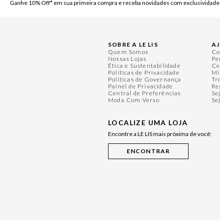
Ganhe 10% Off* em sua primeira compra e receba novidades com exclusividade
SOBRE A LE LIS
A
Quem Somos
Co
Nossas Lojas
Pe
Ética e Sustentabilidade
Ce
Políticas de Privacidade
Mi
Políticas de Governança
Tr
Painel de Privacidade
Re
Central de Preferências
Se
Moda Com Verso
Se
LOCALIZE UMA LOJA
Encontre a LE LIS mais próxima de você: