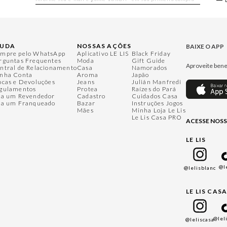
JUDA
NOSSAS AÇÕES
BAIXE O APP
mpre pelo WhatsApp
Aplicativo LE LIS
Black Friday
rguntas Frequentes
Moda
Gift Guide
Aproveite bene
ntral de Relacionamento
Casa
Namorados
nha Conta
Aroma
Japão
ocas e Devoluções
Jeans
Julián Manfredi
gulamentos
Protea
Raízes do Pará
ja um Revendedor
Cadastro
Cuidados Casa
ja um Franqueado
Bazar
Instruções Jogos
Mães
Minha Loja Le Lis
Le Lis Casa PRO
ACESSE NOSS
LE LIS
@l
@lelisblanc
LE LIS CAS
@lel
@leliscasa