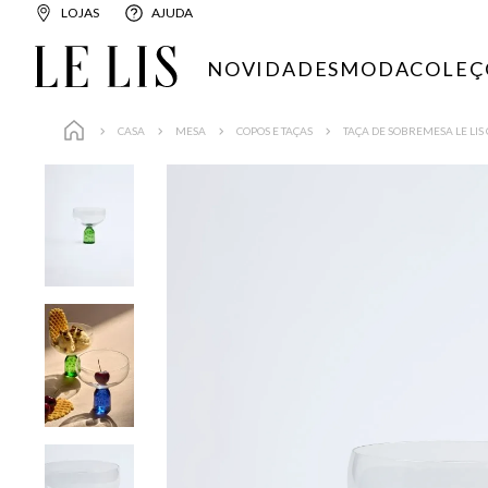
LOJAS
AJUDA
NOVIDADES
MODA
COLEÇ
CASA
MESA
COPOS E TAÇAS
TAÇA DE SOBREMESA LE LIS 