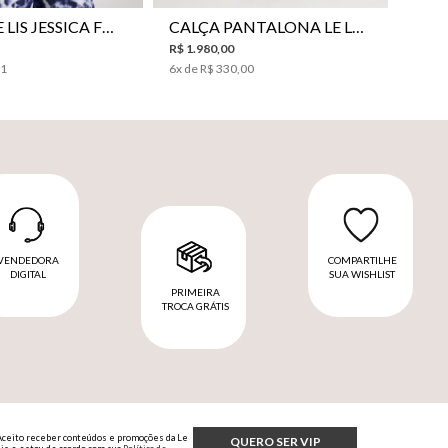
CAMISA LE LIS JESSICA FEMININA
CALÇA PANTALONA LE LIS SONIA FEMININA
R$
1
.
980
,
00
31
6
x de
R$
330
,
00
VENDEDORA
COMPARTILHE
DIGITAL
SUA WISHLIST
PRIMEIRA
TROCA GRÁTIS
Aceito receber conteúdos e promoções da Le
QUERO SER VIP