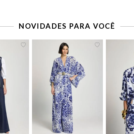
NOVIDADES PARA VOCÊ
42
44
34
36
38
40
42
44
34
36