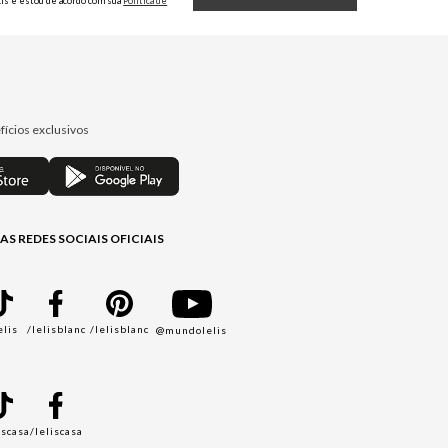
Lis e estou de acordo com sua
Política de
Privacidade.
fícios exclusivos
AS REDES SOCIAIS OFICIAIS
elis
/lelisblanc
/lelisblanc
@mundolelis
A
iscasa
/leliscasa