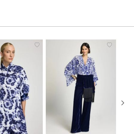
38
40
42
44
46
34
36
38
40
42
44