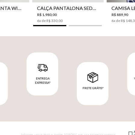
CALÇA JEANS PANTA WIDE LE LIS ISIS FEMININA
CALÇA PANTALONA SEDA LE LIS AKARI FEMININA
R$
1
.
980
,
00
R$
889
,
90
6
x de
R$
330
,
00
6
x de
R$
148
,
ENTREGA
EXPRESSA*
FRETE GRÁTIS*
M