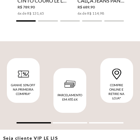
CINTO COURO LE LIS SUKI FEMININO
CALÇA JEANS PANTA WIDE LE LIS ISIS FEMININA
R$
789
,
90
R$
689
,
90
6
x de
R$
131
,
65
6
x de
R$
114
,
98
GANHE 10% OFF
COMPRE
NA PRIMEIRA
ONLINE E
COMPRA*
RETIRE NA
PARCELAMENTO
LOJA*
EM ATÉ 6X
Seja cliente
VIP
LE LIS