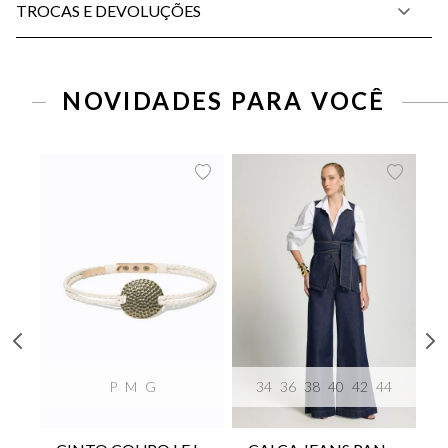
TROCAS E DEVOLUÇÕES
NOVIDADES PARA VOCÊ
P
M
G
34
36
38
40
42
44