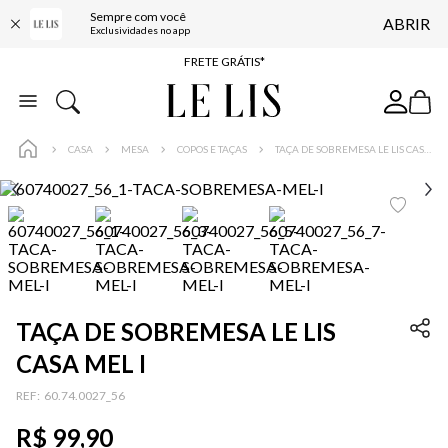
Sempre com você
ABRIR
ENTREGA EXPRESSA*
Exclusividades no app
FRETE GRÁTIS*
BAIXE O APP
10% OFF NA PRIMEIRA COMPRA*
CASA
MESA
COPOS E TAÇAS
TAÇA DE SOBREMESA LE LIS CASA MEL I
TAÇA DE SOBREMESA LE LIS
CASA MEL I
:
60.74.0027_56
R$
99
,
90