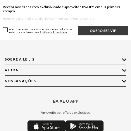
Receba novidades com
exclusividade
e aproveite
10%Off*
em sua primeira
compra
Aceito receber conteúdos e promoções da Le Lis e
QUERO SER VIP
estou de acordo com sua
Política de Privacidade.
SOBRE A LE LIS
AJUDA
Quem Somos
Nossas Lojas
NOSSAS AÇÕES
Compre pelo WhatsApp
Ética e Sustentabilidade
Perguntas Frequentes
Aplicativo LE LIS
Política de Privacidade
Central de Relacionamento
BAIXE O APP
Moda
Política de Governança
Minha Conta
Casa
Aproveite benefícios exclusivos
Painel de Privacidade
Trocas e Devoluções
Aroma
Central de Preferências
Regulamentos
Jeans