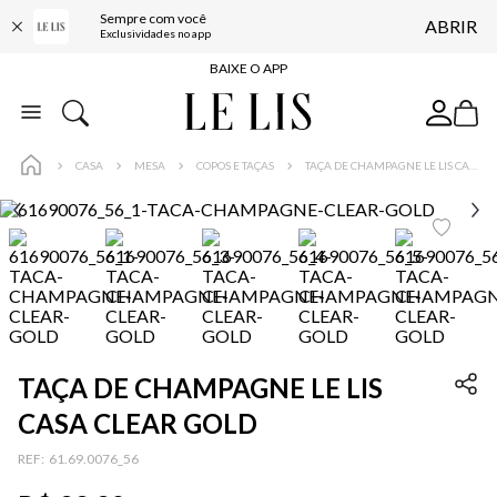
Sempre com você
ABRIR
FRETE GRÁTIS*
Exclusividades no app
BAIXE O APP
10% OFF NA PRIMEIRA COMPRA*
COMPRE ONLINE E RETIRE EM LOJA*
CASA
MESA
COPOS E TAÇAS
TAÇA DE CHAMPAGNE LE LIS CASA CLEAR GOLD
ENTREGA EXPRESSA*
FRETE GRÁTIS*
BAIXE O APP
10% OFF NA PRIMEIRA COMPRA*
TAÇA DE CHAMPAGNE LE LIS
CASA CLEAR GOLD
:
61.69.0076_56