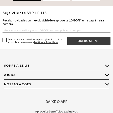
Seja cliente
VIP
LE LIS
Receba novidades com
exclusividade
e aproveite
10%Off*
em sua primeira
compra
Aceito receber conteúdos e promoções da Le Lis e
QUERO SER VIP
estou de acordo com sua
Política de Privacidade.
SOBRE A LE LIS
AJUDA
Quem Somos
Nossas Lojas
NOSSAS AÇÕES
Compre pelo WhatsApp
Ética e Sustentabilidade
Perguntas Frequentes
Aplicativo LE LIS
Política de Privacidade
Central de Relacionamento
BAIXE O APP
Moda
Política de Governança
Minha Conta
Casa
Aproveite benefícios exclusivos