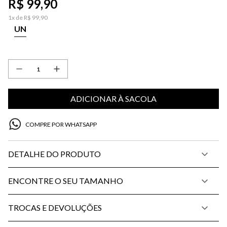
R$
99
,
90
1
x de
R$
99
,
90
UN
ADICIONAR À SACOLA
COMPRE POR WHATSAPP
DETALHE DO PRODUTO
ENCONTRE O SEU TAMANHO
TROCAS E DEVOLUÇÕES