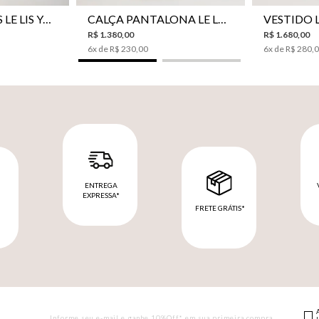
CAMISA BOTÕES LE LIS YANNA FEMININA
CALÇA PANTALONA LE LIS SAKURA II FEMININA
R$
1
.
380
,
00
R$
1
.
680
,
00
6
x de
R$
230
,
00
6
x de
R$
280
,
ENTREGA
EXPRESSA*
FRETE GRÁTIS*
M