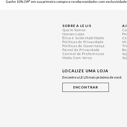
Ganhe 10% Off* em sua primeira compra e receba novidades com exclusividade
SOBRE A LE LIS
A
Quem Somos
Co
Nossas Lojas
Pe
Ética e Sustentabilidade
Ce
Políticas de Privacidade
Mi
Políticas de Governança
Tr
Painel de Privacidade
Re
Central de Preferências
Se
Moda Com Verso
Se
LOCALIZE UMA LOJA
Encontre a LE LIS mais próxima de você: