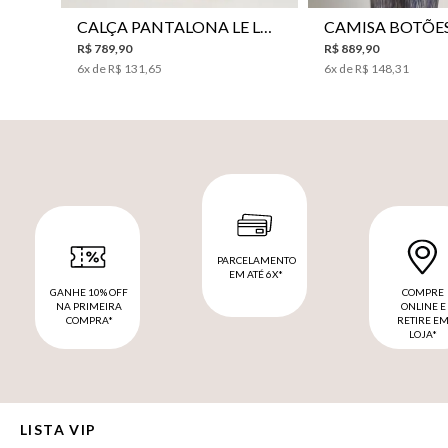
CALÇA PANTALONA LE LIS HORI FEMININA
R$
789
,
90
R$
889
,
90
6
x de
R$
131
,
65
6
x de
R$
148
,
31
PARCELAMENTO
EM ATÉ 6X*
GANHE 10% OFF
COMPRE
NA PRIMEIRA
ONLINE E
COMPRA*
RETIRE E
LOJA*
LISTA VIP