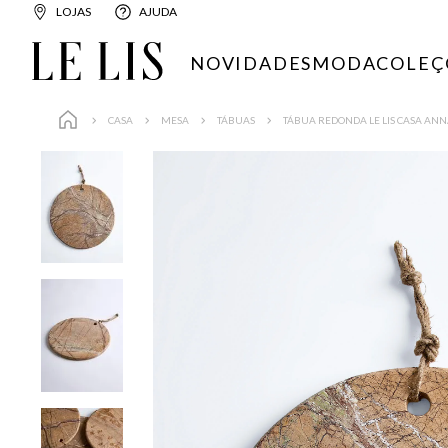
LOJAS
AJUDA
NOVIDADES
MODA
COLEÇ
CASA
MESA
TÁBUAS
TÁBUA REDONDA LE LIS CASA ANNA