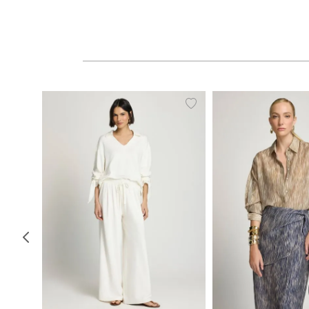
PP
P
M
G
34
36
38
40