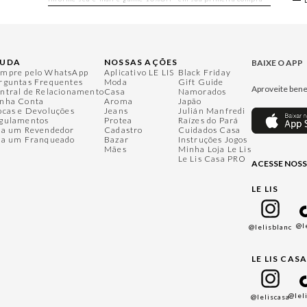
JUDA
NOSSAS AÇÕES
BAIXE O APP
mpre pelo WhatsApp
Aplicativo LE LIS
Black Friday
rguntas Frequentes
Moda
Gift Guide
Aproveite bene
ntral de Relacionamento
Casa
Namorados
nha Conta
Aroma
Japão
ocas e Devoluções
Jeans
Julián Manfredi
gulamentos
Protea
Raízes do Pará
ja um Revendedor
Cadastro
Cuidados Casa
ja um Franqueado
Bazar
Instruções Jogos
Mães
Minha Loja Le Lis
Le Lis Casa PRO
ACESSE NOSS
LE LIS
@l
@lelisblanc
LE LIS CAS
@lel
@leliscasa