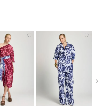
38
40
42
44
PP
P
M
G