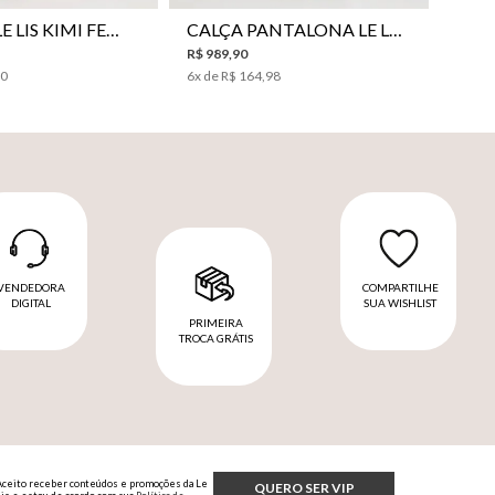
VESTIDO LE LIS KIMI FEMININO
CALÇA PANTALONA LE LIS JESSICA FEMININA
R$
989
,
90
00
6
x de
R$
164
,
98
VENDEDORA
COMPARTILHE
DIGITAL
SUA WISHLIST
PRIMEIRA
TROCA GRÁTIS
Aceito receber conteúdos e promoções da Le
QUERO SER VIP