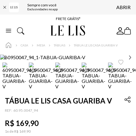
Sempre com você
ABRIR
ENTREGA EXPRESSA*
Exclusividades no app
FRETE GRÁTIS*
BAIXE O APP
10% OFF NA PRIMEIRA COMPRA*
CASA
MESA
TÁBUAS
TÁBUA LE LIS CASA GUARIBA V
TÁBUA LE LIS CASA GUARIBA V
:
60.95.0047_94
R$
169
,
90
1
x de
R$
169
,
90