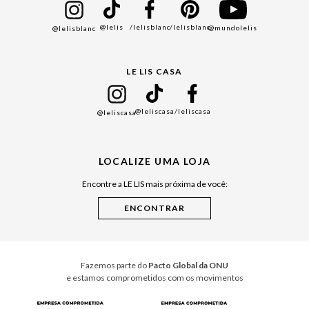
Bazar
@lelis
/lelisblanc
/lelisblanc
@mundolelis
@lelisblanc
Black Friday
Gift Guide
LE LIS CASA
Mães
Namorados
@leliscasa
/leliscasa
@leliscasa
Japão
Julián Manfredi
LOCALIZE UMA LOJA
Raízes do Pará
Encontre a LE LIS mais próxima de você:
Cuidados Casa
Instruções de Jogos
Minha Loja Le Lis
Le Lis Casa PRO
Fazemos parte do
Pacto Global da ONU
e estamos comprometidos com os movimentos