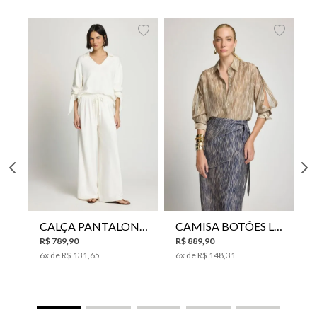
CALÇA PANTALONA LE LIS HORI FEMININA
CAMISA BOTÕES LE LIS YANNA FEMININA
R$
789
,
90
R$
889
,
90
6
x de
R$
131
,
65
6
x de
R$
148
,
31