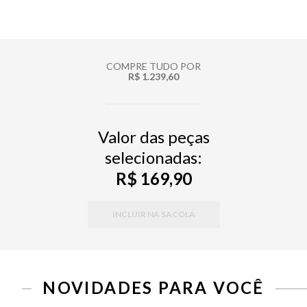
COMPRE TUDO POR
R$ 1.239,60
Valor das peças
selecionadas:
R$ 169,90
INCLUIR NA SACOLA
PP
P
M
G
34
36
38
40
42
44
46
NOVIDADES PARA VOCÊ