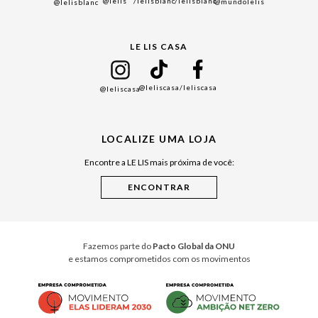
@lelis
/lelisblanc
/lelisblanc
@mundolelis
@lelisblanc
Black Friday
Gift Guide
LE LIS CASA
Mães
Namorados
@leliscasa
/leliscasa
@leliscasa
Japão
Julián Manfredi
LOCALIZE UMA LOJA
Raízes do Pará
Encontre a LE LIS mais próxima de você:
Cuidados Casa
Instruções de Jogos
Minha Loja Le Lis
Le Lis Casa PRO
Fazemos parte do
Pacto Global da ONU
e estamos comprometidos com os movimentos