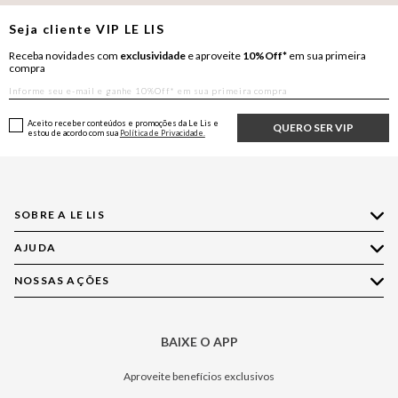
Seja cliente
VIP
LE LIS
Receba novidades com
exclusividade
e aproveite
10%Off*
em sua primeira
compra
Aceito receber conteúdos e promoções da Le Lis e
QUERO SER VIP
estou de acordo com sua
Política de Privacidade.
SOBRE A LE LIS
AJUDA
Quem Somos
Nossas Lojas
NOSSAS AÇÕES
Compre pelo WhatsApp
Ética e Sustentabilidade
Perguntas Frequentes
Aplicativo LE LIS
Política de Privacidade
Central de Relacionamento
BAIXE O APP
Moda
Política de Governança
Minha Conta
Casa
Aproveite benefícios exclusivos
Painel de Privacidade
Trocas e Devoluções