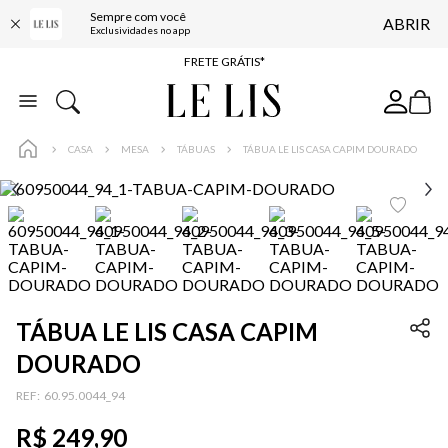
Sempre com você
ABRIR
ENTREGA EXPRESSA*
Exclusividades no app
FRETE GRÁTIS*
BAIXE O APP
10% OFF NA PRIMEIRA COMPRA*
CASA
MESA
TÁBUAS
TÁBUA LE LIS CASA CAPIM DOURADO
TÁBUA LE LIS CASA CAPIM
DOURADO
:
60.95.0044_94
R$
249
,
90