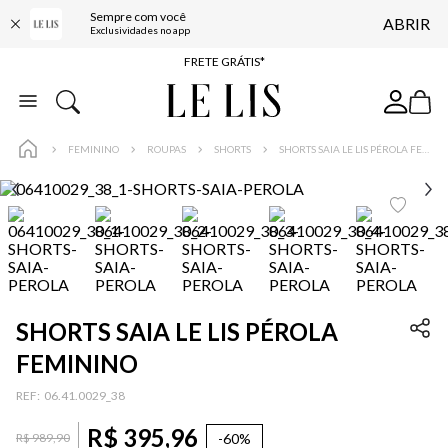
Sempre com você
ABRIR
ENTREGA EXPRESSA*
Exclusividades no app
FRETE GRÁTIS*
BAIXE O APP
10% OFF NA PRIMEIRA COMPRA*
FEMININO
ROUPAS
SHORTS
SHORTS SAIA LE LIS PÉROLA FEMININO
SHORTS SAIA LE LIS PÉROLA
FEMININO
:
06.41.0029_38
R$
395
,
96
-
60%
R$
989
,
90