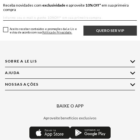
Receba novidades com
exclusividade
e aproveite
10%Off*
em sua primeira
compra
Aceito receber conteúdos e promoções da Le Lis e
QUERO SER VIP
estou de acordo com sua
Política de Privacidade.
SOBRE A LE LIS
AJUDA
Quem Somos
Nossas Lojas
NOSSAS AÇÕES
Compre pelo WhatsApp
Ética e Sustentabilidade
Perguntas Frequentes
Aplicativo LE LIS
Política de Privacidade
Central de Relacionamento
BAIXE O APP
Moda
Política de Governança
Minha Conta
Casa
Aproveite benefícios exclusivos
Painel de Privacidade
Trocas e Devoluções
Aroma
Central de Preferências
Regulamentos
Jeans