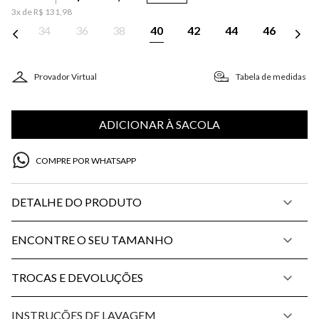
3
x de
R$
131
,
98
34
36
38
40
42
44
46
Provador Virtual
Tabela de medidas
ADICIONAR À SACOLA
COMPRE POR WHATSAPP
DETALHE DO PRODUTO
ENCONTRE O SEU TAMANHO
TROCAS E DEVOLUÇÕES
INSTRUÇÕES DE LAVAGEM