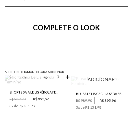
COMPLETE O LOOK
SELECIONE O TAMANHO PARA ADICIONAR
40
42
44
46
ADICIONAR
SHORTS SAIA LE LIS PÉROLA FEMININO
BLUSA LE LIS CECÍLIA SEDA FEMININA
R$ 989,90
R$ 395,96
R$ 989,90
R$ 395,96
3
x de
R$ 131,98
3
x de
R$ 131,98