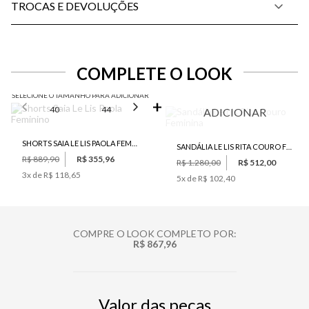
TROCAS E DEVOLUÇÕES
COMPLETE O LOOK
SELECIONE O TAMANHO PARA ADICIONAR
40
44
46
ADICIONAR
SHORTS SAIA LE LIS PAOLA FEMININO
SANDÁLIA LE LIS RITA COURO FEMININA
R$ 889,90
R$ 355,96
R$ 1.280,00
R$ 512,00
3
x de
R$ 118,65
5
x de
R$ 102,40
COMPRE O LOOK COMPLETO POR:
R$ 867,96
Valor das peças