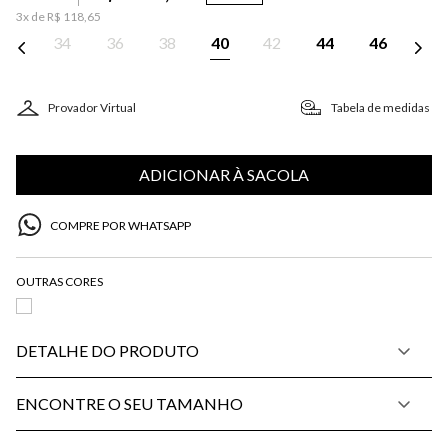
3
x de
R$
118
,
65
34
36
38
40
42
44
46
Provador Virtual
Tabela de medidas
ADICIONAR À SACOLA
COMPRE POR WHATSAPP
DETALHE DO PRODUTO
ENCONTRE O SEU TAMANHO