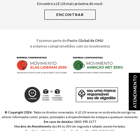
Encontre a LE LIS mais próxima de você:
Cuidados Casa
Instruções de Jogos
Minha Loja Le Lis
Le Lis Casa PRO
Fazemos parte do
Pacto Global da ONU
e estamos comprometidos com os movimentos
ATENDIMENTO
© Copyright 2026
- Todos os direitos reservados. A LE LIS reserva-se no direito de corrigir ou
alterar informações como: preços, promoções e disponibilidade de estoque a qualquer momento.
Em caso de dúvidas:
0800 990 2277
Horário de Atendimento
das 8h às 20h de segunda à sábado, exceto feriados.
Rua Othão 405, Vila Leopoldina, São Paulo, SP – CEP: 05313-020
VESTE S.A. ESTILO | CNPJ: 49.669.856/0001-43