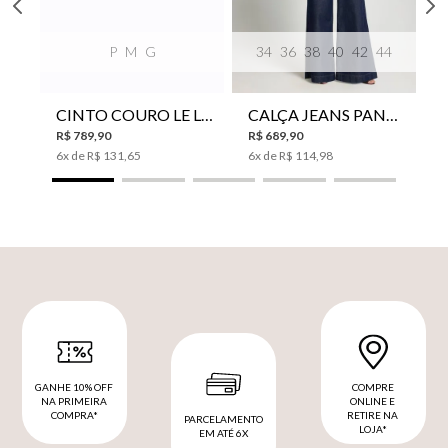
P
M
G
34
36
38
40
42
44
CINTO COURO LE LIS SUKI FEMININO
CALÇA JEANS PANTA WIDE LE LIS ISIS FEMININA
R$
789
,
90
R$
689
,
90
6
x de
R$
131
,
65
6
x de
R$
114
,
98
GANHE 10% OFF
COMPRE
NA PRIMEIRA
ONLINE E
COMPRA*
RETIRE NA
PARCELAMENTO
LOJA*
EM ATÉ 6X