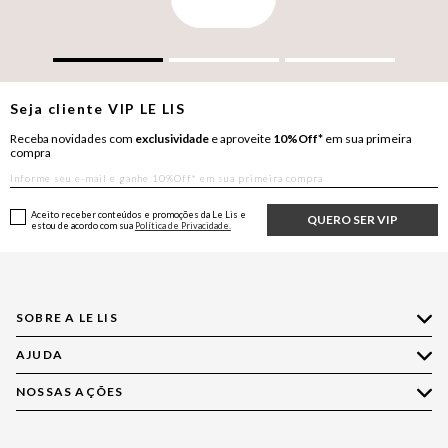
Seja cliente
VIP
LE LIS
Receba novidades com
exclusividade
e aproveite
10%Off*
em sua primeira
compra
Aceito receber conteúdos e promoções da Le Lis e
QUERO SER VIP
estou de acordo com sua
Política de Privacidade.
SOBRE A LE LIS
AJUDA
Quem Somos
Nossas Lojas
NOSSAS AÇÕES
Compre pelo WhatsApp
Ética e Sustentabilidade
Perguntas Frequentes
Aplicativo LE LIS