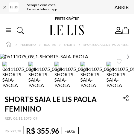
Sempre com você
ABRIR
ENTREGA EXPRESSA*
Exclusividades no app
FRETE GRÁTIS*
BAIXE O APP
10% OFF NA PRIMEIRA COMPRA*
FEMININO
ROUPAS
SHORTS
SHORTS SAIA LE LIS PAOLA FEMININO
SHORTS SAIA LE LIS PAOLA
FEMININO
:
06.11.1075_09
R$
355
,
96
-
60%
R$
889
,
90