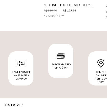
SHORTS LE LIS CIBELE ESCURO FEMININO
R$ 389,90
R$ 155,96
1
x de
R$ 155,96
PARCELAMENTO
EM ATÉ 6X*
GANHE 10% OFF
COMPRE
NA PRIMEIRA
ONLINE E
COMPRA*
RETIRE E
LOJA*
LISTA VIP