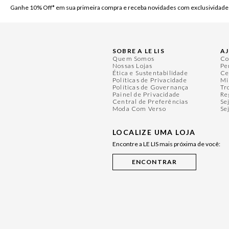
Ganhe 10% Off* em sua primeira compra e receba novidades com exclusividade
SOBRE A LE LIS
A
Quem Somos
Co
Nossas Lojas
Pe
Ética e Sustentabilidade
Ce
Políticas de Privacidade
Mi
Políticas de Governança
Tr
Painel de Privacidade
Re
Central de Preferências
Se
Moda Com Verso
Se
LOCALIZE UMA LOJA
Encontre a LE LIS mais próxima de você: