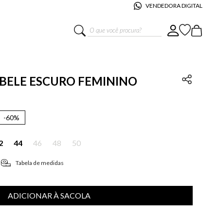
VENDEDORA DIGITAL
O que você procura?
CIBELE ESCURO FEMININO
-
60%
2
44
46
48
50
Tabela de medidas
ADICIONAR À SACOLA