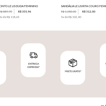
CINTO LE LIS DUDA FEMININO
R$ 889,90
R$ 355,96
R$ 1.280,00
R$ 512,00
3
x de
R$ 118,65
5
x de
R$ 102,40
ENTREGA
EXPRESSA*
FRETE GRÁTIS*
M