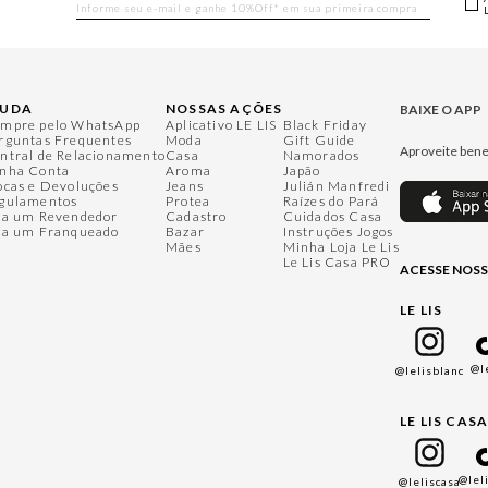
JUDA
NOSSAS AÇÕES
BAIXE O APP
mpre pelo WhatsApp
Aplicativo LE LIS
Black Friday
rguntas Frequentes
Moda
Gift Guide
Aproveite bene
ntral de Relacionamento
Casa
Namorados
nha Conta
Aroma
Japão
ocas e Devoluções
Jeans
Julián Manfredi
gulamentos
Protea
Raízes do Pará
ja um Revendedor
Cadastro
Cuidados Casa
ja um Franqueado
Bazar
Instruções Jogos
Mães
Minha Loja Le Lis
Le Lis Casa PRO
ACESSE NOSS
LE LIS
@l
@lelisblanc
LE LIS CAS
@lel
@leliscasa