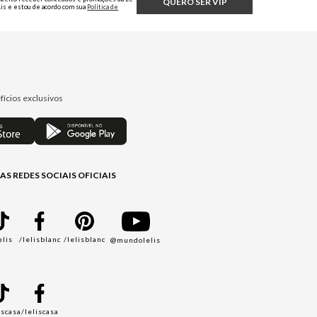
QUERO SER VIP
Lis e estou de acordo com sua
Política de
Privacidade.
fícios exclusivos
AS REDES SOCIAIS OFICIAIS
elis
/lelisblanc
/lelisblanc
@mundolelis
A
iscasa
/leliscasa