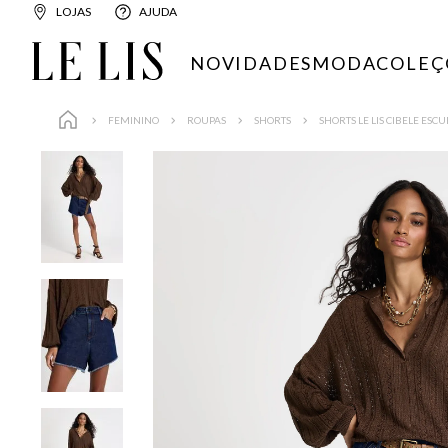
LOJAS
AJUDA
NOVIDADES
MODA
COLEÇ
FEMININO
ROUPAS
SHORTS
SHORTS LE LIS CIBELE ES