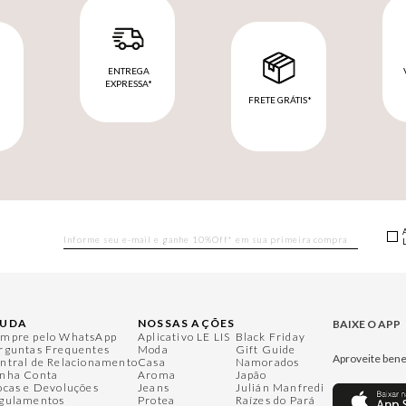
ENTREGA
EXPRESSA*
FRETE GRÁTIS*
M
JUDA
NOSSAS AÇÕES
BAIXE O APP
mpre pelo WhatsApp
Aplicativo LE LIS
Black Friday
rguntas Frequentes
Moda
Gift Guide
Aproveite bene
ntral de Relacionamento
Casa
Namorados
nha Conta
Aroma
Japão
ocas e Devoluções
Jeans
Julián Manfredi
gulamentos
Protea
Raízes do Pará