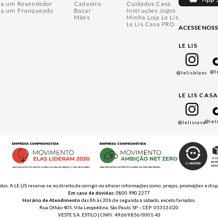
ja um Revendedor
Cadastro
Cuidados Casa
ja um Franqueado
Bazar
Instruções Jogos
Mães
Minha Loja Le Lis
Le Lis Casa PRO
ACESSE NOSS
LE LIS
@l
@lelisblanc
LE LIS CAS
@lel
@leliscasa
ados. A LE LIS reserva-se no direito de corrigir ou alterar informações como: preços, promoções e 
Em caso de dúvidas:
0800 990 2277
Horário de Atendimento
das 8h às 20h de segunda à sábado, exceto feriados.
Rua Othão 405, Vila Leopoldina, São Paulo, SP – CEP: 05313-020
VESTE S.A. ESTILO | CNPJ: 49.669.856/0001-43