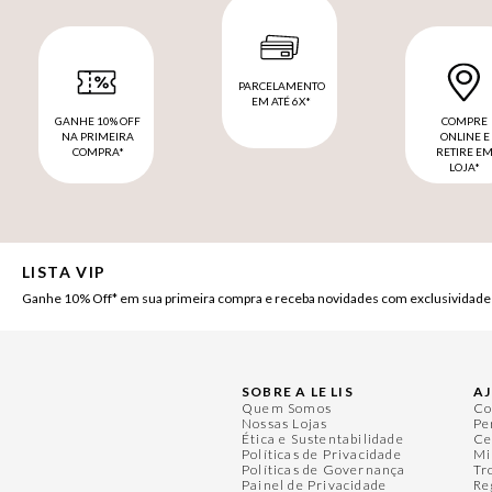
PARCELAMENTO
EM ATÉ 6X*
GANHE 10% OFF
COMPRE
NA PRIMEIRA
ONLINE E
COMPRA*
RETIRE E
LOJA*
LISTA VIP
Ganhe 10% Off* em sua primeira compra e receba novidades com exclusividade
SOBRE A LE LIS
A
Quem Somos
Co
Nossas Lojas
Pe
Ética e Sustentabilidade
Ce
Políticas de Privacidade
Mi
Políticas de Governança
Tr
Painel de Privacidade
Re