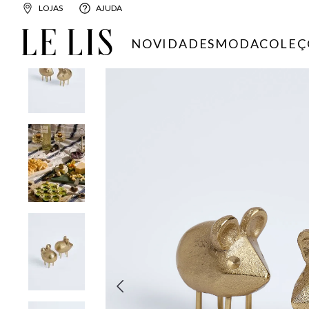
LOJAS
AJUDA
CASA
MESA
TALHERES
SET TALHER APERITIVO LE LIS C
NOVIDADES
MODA
COLEÇ