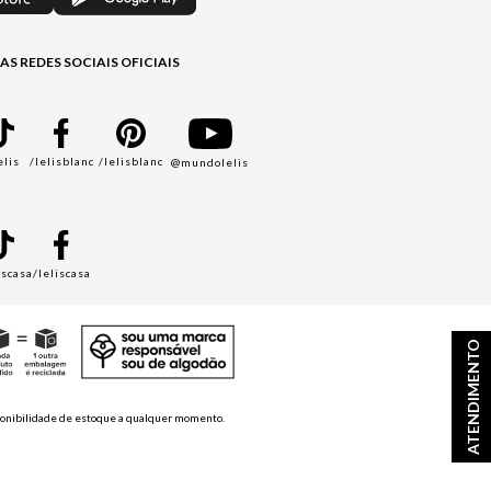
AS REDES SOCIAIS OFICIAIS
elis
/lelisblanc
/lelisblanc
@mundolelis
A
iscasa
/leliscasa
ATENDIMENTO
disponibilidade de estoque a qualquer momento.