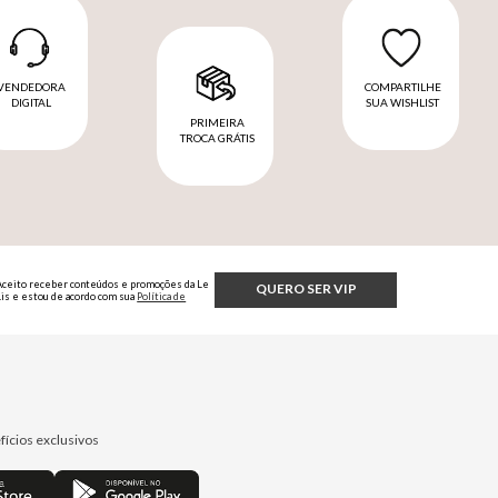
VENDEDORA
COMPARTILHE
DIGITAL
SUA WISHLIST
PRIMEIRA
TROCA GRÁTIS
Aceito receber conteúdos e promoções da Le
QUERO SER VIP
Lis e estou de acordo com sua
Política de
Privacidade.
fícios exclusivos