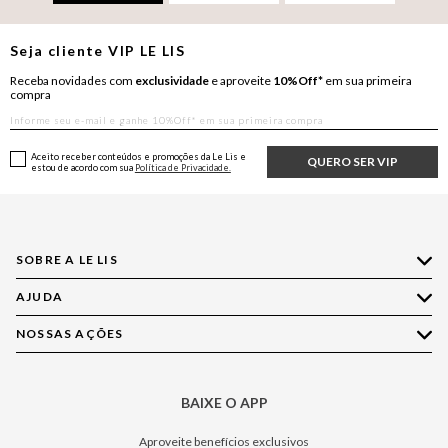
Seja cliente
VIP
LE LIS
Receba novidades com
exclusividade
e aproveite
10%Off*
em sua primeira
compra
Aceito receber conteúdos e promoções da Le Lis e
QUERO SER VIP
estou de acordo com sua
Política de Privacidade.
SOBRE A LE LIS
AJUDA
Quem Somos
Nossas Lojas
NOSSAS AÇÕES
Compre pelo WhatsApp
Ética e Sustentabilidade
Perguntas Frequentes
Aplicativo LE LIS
Política de Privacidade
Central de Relacionamento
BAIXE O APP
Moda
Política de Governança
Minha Conta
Casa
Aproveite benefícios exclusivos