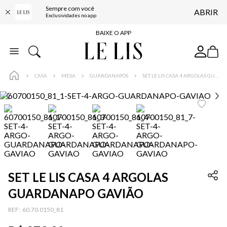
Sempre com você
ABRIR
FRETE GRÁTIS*
Exclusividades no app
BAIXE O APP
10% OFF NA PRIMEIRA COMPRA*
COMPRE ONLINE E RETIRE EM LOJA*
CASA
MESA
GUARDANAPOS
SET LE LIS CASA 4 ARGOLAS GUARDANAPO GAVIÃO
ENTREGA EXPRESSA*
FRETE GRÁTIS*
BAIXE O APP
10% OFF NA PRIMEIRA COMPRA*
SET LE LIS CASA 4 ARGOLAS
GUARDANAPO GAVIÃO
:
60.70.0150_81