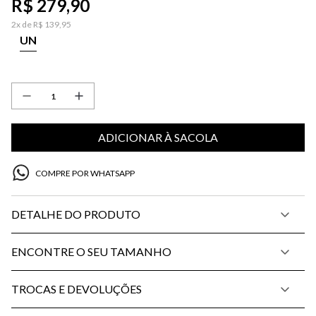
R$
279
,
90
2
x de
R$
139
,
95
UN
ADICIONAR À SACOLA
COMPRE POR WHATSAPP
DETALHE DO PRODUTO
ENCONTRE O SEU TAMANHO
TROCAS E DEVOLUÇÕES