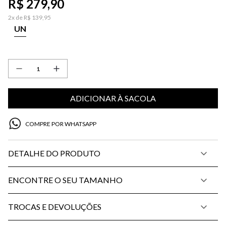
R$
279
,
90
2
x de
R$
139
,
95
UN
ADICIONAR À SACOLA
COMPRE POR WHATSAPP
DETALHE DO PRODUTO
ENCONTRE O SEU TAMANHO
TROCAS E DEVOLUÇÕES