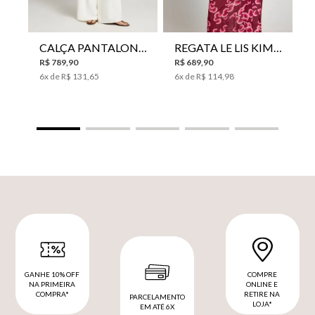
CALÇA PANTALONA LE LIS HORI FEMININA
REGATA LE LIS KIMI FEMININA
R$
789
,
90
R$
689
,
90
6
x de
R$
131
,
65
6
x de
R$
114
,
98
GANHE 10% OFF
COMPRE
NA PRIMEIRA
ONLINE E
COMPRA*
RETIRE NA
PARCELAMENTO
LOJA*
EM ATÉ 6X