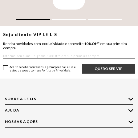
Seja cliente
VIP
LE LIS
Receba novidades com
exclusividade
e aproveite
10%Off*
em sua primeira
compra
Aceito receber conteúdos e promoções da Le Lis e
QUERO SER VIP
estou de acordo com sua
Política de Privacidade.
SOBRE A LE LIS
AJUDA
Quem Somos
Nossas Lojas
NOSSAS AÇÕES
Compre pelo WhatsApp
Ética e Sustentabilidade
Perguntas Frequentes
Aplicativo LE LIS