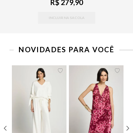
R$ 279,90
INCLUIR NA SACOLA
PP
P
M
G
34
36
38
40
42
44
NOVIDADES PARA VOCÊ