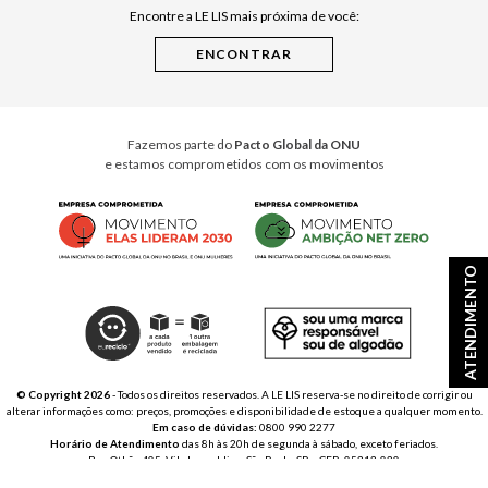
Encontre a LE LIS mais próxima de você:
Cuidados Casa
Instruções de Jogos
Minha Loja Le Lis
Le Lis Casa PRO
Fazemos parte do
Pacto Global da ONU
e estamos comprometidos com os movimentos
ATENDIMENTO
© Copyright 2026
- Todos os direitos reservados. A LE LIS reserva-se no direito de corrigir ou
alterar informações como: preços, promoções e disponibilidade de estoque a qualquer momento.
Em caso de dúvidas:
0800 990 2277
Horário de Atendimento
das 8h às 20h de segunda à sábado, exceto feriados.
Rua Othão 405, Vila Leopoldina, São Paulo, SP – CEP: 05313-020
VESTE S.A. ESTILO | CNPJ: 49.669.856/0001-43