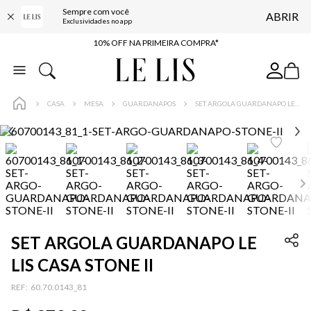
Sempre com você
ABRIR
BAIXE O APP
Exclusividades no app
10% OFF NA PRIMEIRA COMPRA*
COMPRE ONLINE E RETIRE EM LOJA*
ENTREGA EXPRESSA*
CASA
MESA
GUARDANAPOS
SET ARGOLA GUARDANAPO LE LIS CASA STONE II
FRETE GRÁTIS*
BAIXE O APP
10% OFF NA PRIMEIRA COMPRA*
SET ARGOLA GUARDANAPO LE
LIS CASA STONE II
:
60.70.0143_81