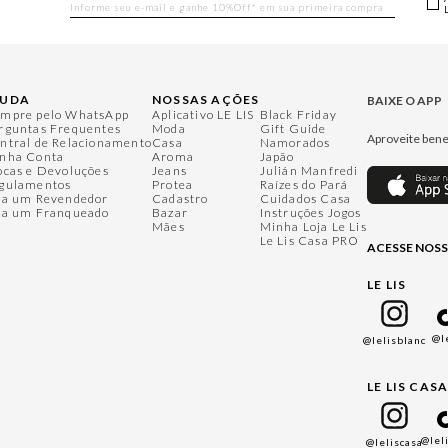
JUDA
NOSSAS AÇÕES
BAIXE O APP
mpre pelo WhatsApp
Aplicativo LE LIS
Black Friday
rguntas Frequentes
Moda
Gift Guide
Aproveite bene
ntral de Relacionamento
Casa
Namorados
nha Conta
Aroma
Japão
ocas e Devoluções
Jeans
Julián Manfredi
gulamentos
Protea
Raízes do Pará
ja um Revendedor
Cadastro
Cuidados Casa
ja um Franqueado
Bazar
Instruções Jogos
Mães
Minha Loja Le Lis
Le Lis Casa PRO
ACESSE NOSS
LE LIS
@l
@lelisblanc
LE LIS CAS
@lel
@leliscasa