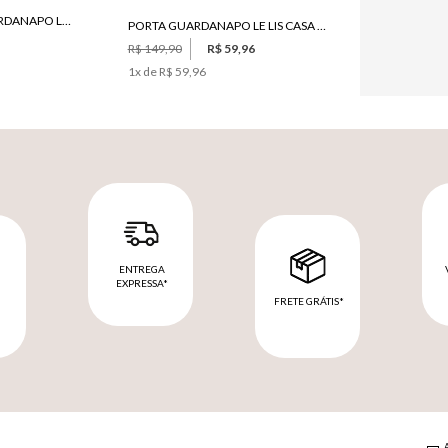
SET 4 ARGOLAS DE GUARDANAPO LE LIS CASA CANELA
PORTA GUARDANAPO LE LIS CASA ALICE III
R$ 149,90
R$ 59,96
1
x de
R$ 59,96
ENTREGA
EXPRESSA*
FRETE GRÁTIS*
M