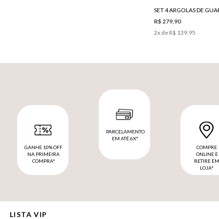
R$ 279,90
2
x de
R$ 139,95
PARCELAMENTO
EM ATÉ 6X*
GANHE 10% OFF
COMPRE
NA PRIMEIRA
ONLINE E
COMPRA*
RETIRE E
LOJA*
LISTA VIP