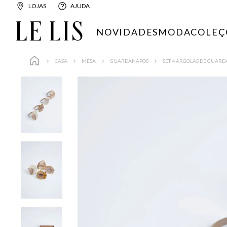
LOJAS
AJUDA
NOVIDADES
MODA
COLEÇ
CASA
MESA
GUARDANAPOS
SET 4 ARGOLAS DE GUARD