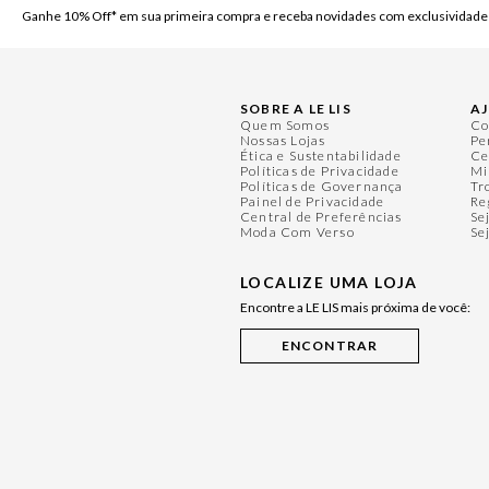
Ganhe 10% Off* em sua primeira compra e receba novidades com exclusividade
SOBRE A LE LIS
A
Quem Somos
Co
Nossas Lojas
Pe
Ética e Sustentabilidade
Ce
Políticas de Privacidade
Mi
Políticas de Governança
Tr
Painel de Privacidade
Re
Central de Preferências
Se
Moda Com Verso
Se
LOCALIZE UMA LOJA
Encontre a LE LIS mais próxima de você: