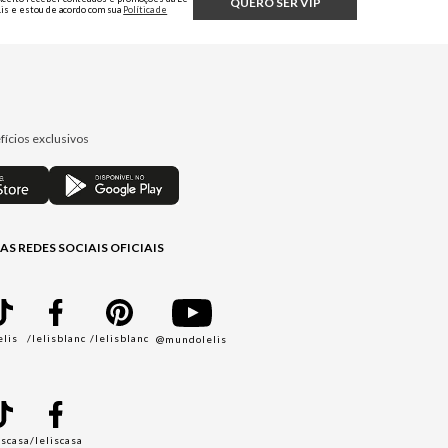
QUERO SER VIP
Lis e estou de acordo com sua
Política de
Privacidade.
fícios exclusivos
AS REDES SOCIAIS OFICIAIS
elis
/lelisblanc
/lelisblanc
@mundolelis
A
iscasa
/leliscasa