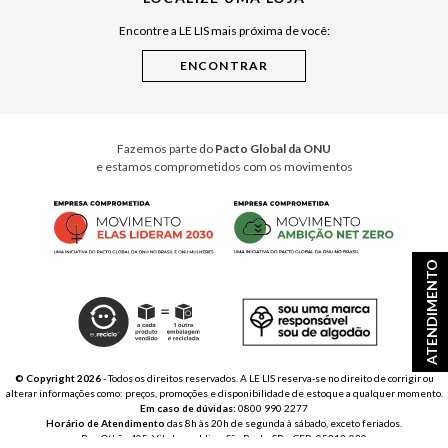
Raízes do Pará
Encontre a LE LIS mais próxima de você:
Cuidados Casa
Instruções de Jogos
Minha Loja Le Lis
Le Lis Casa PRO
Fazemos parte do
Pacto Global da ONU
e estamos comprometidos com os movimentos
ATENDIMENTO
© Copyright 2026
- Todos os direitos reservados. A LE LIS reserva-se no direito de corrigir ou
alterar informações como: preços, promoções e disponibilidade de estoque a qualquer momento.
Em caso de dúvidas:
0800 990 2277
Horário de Atendimento
das 8h às 20h de segunda à sábado, exceto feriados.
Rua Othão 405, Vila Leopoldina, São Paulo, SP – CEP: 05313-020