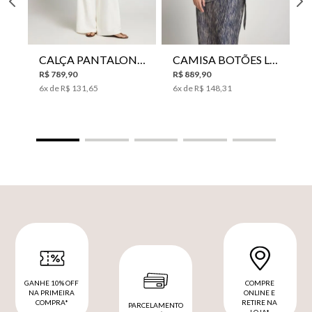
CALÇA PANTALONA LE LIS HORI FEMININA
CAMISA BOTÕES LE LIS YANNA FEMININA
R$
789
,
90
R$
889
,
90
6
x de
R$
131
,
65
6
x de
R$
148
,
31
GANHE 10% OFF
COMPRE
NA PRIMEIRA
ONLINE E
COMPRA*
RETIRE NA
PARCELAMENTO