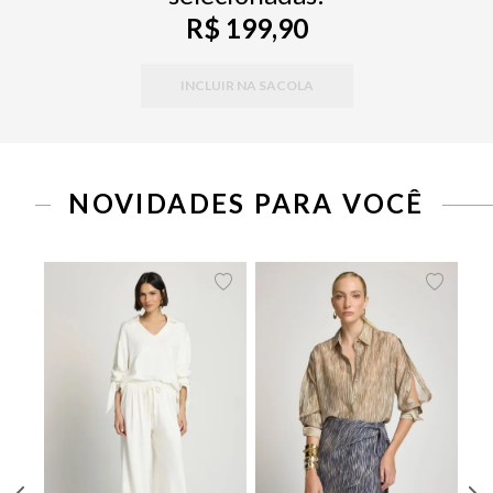
R$ 199,90
INCLUIR NA SACOLA
PP
P
M
G
34
36
38
40
42
44
46
NOVIDADES PARA VOCÊ