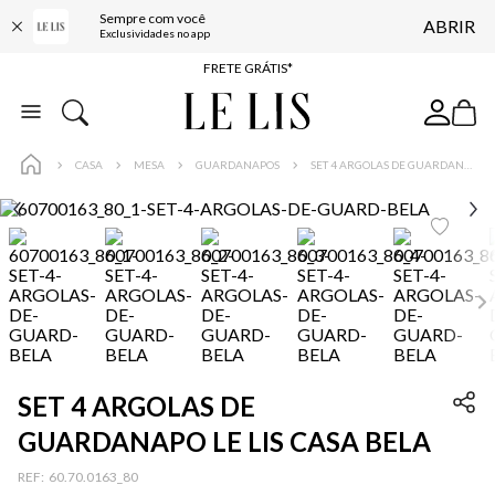
Sempre com você
ABRIR
ENTREGA EXPRESSA*
Exclusividades no app
FRETE GRÁTIS*
BAIXE O APP
10% OFF NA PRIMEIRA COMPRA*
CASA
MESA
GUARDANAPOS
SET 4 ARGOLAS DE GUARDANAPO LE LIS CASA BELA
SET 4 ARGOLAS DE
GUARDANAPO LE LIS CASA BELA
:
60.70.0163_80