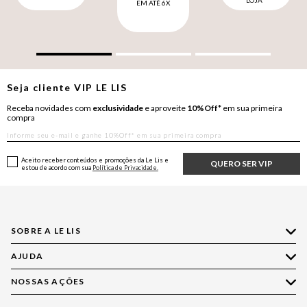
LOJA*
EM ATÉ 6X
Seja cliente
VIP
LE LIS
Receba novidades com
exclusividade
e aproveite
10%Off*
em sua primeira
compra
Aceito receber conteúdos e promoções da Le Lis e
QUERO SER VIP
estou de acordo com sua
Política de Privacidade.
SOBRE A LE LIS
AJUDA
Quem Somos
Nossas Lojas
NOSSAS AÇÕES
Compre pelo WhatsApp
Ética e Sustentabilidade
Perguntas Frequentes