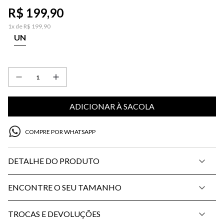
R$
199
,
90
1
x de
R$
199
,
90
UN
ADICIONAR À SACOLA
COMPRE POR WHATSAPP
DETALHE DO PRODUTO
ENCONTRE O SEU TAMANHO
TROCAS E DEVOLUÇÕES