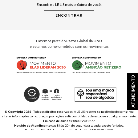
Encontre a LE LIS mais próxima de você:
Cuidados Casa
Instruções de Jogos
Minha Loja Le Lis
Le Lis Casa PRO
Fazemos parte do
Pacto Global da ONU
e estamos comprometidos com os movimentos
ATENDIMENTO
© Copyright 2026
- Todos os direitos reservados. A LE LIS reserva-se no direito de corrigir ou
alterar informações como: preços, promoções e disponibilidade de estoque a qualquer momento.
Em caso de dúvidas:
0800 990 2277
Horário de Atendimento
das 8h às 20h de segunda à sábado, exceto feriados.
Rua Othão 405, Vila Leopoldina, São Paulo, SP – CEP: 05313-020
VESTE S.A. ESTILO | CNPJ: 49.669.856/0001-43