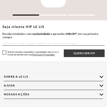
Seja cliente
VIP
LE LIS
Receba novidades com
exclusividade
e aproveite
10%Off*
em sua primeira
compra
Aceito receber conteúdos e promoções da Le Lis e
QUERO SER VIP
estou de acordo com sua
Política de Privacidade.
SOBRE A LE LIS
AJUDA
Quem Somos
Nossas Lojas
NOSSAS AÇÕES
Compre pelo WhatsApp
Ética e Sustentabilidade
Perguntas Frequentes
Aplicativo LE LIS