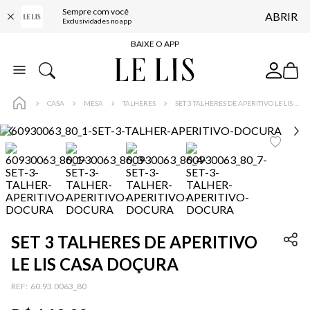
Sempre com você
ABRIR
FRETE GRÁTIS*
Exclusividades no app
BAIXE O APP
10% OFF NA PRIMEIRA COMPRA*
COMPRE ONLINE E RETIRE EM LOJA*
CASA
MESA
TALHERES
SET 3 TALHERES DE APERITIVO LE LIS CASA DOÇURA
ENTREGA EXPRESSA*
FRETE GRÁTIS*
BAIXE O APP
10% OFF NA PRIMEIRA COMPRA*
SET 3 TALHERES DE APERITIVO
…
LE LIS CASA DOÇURA
:
60.93.0063_80