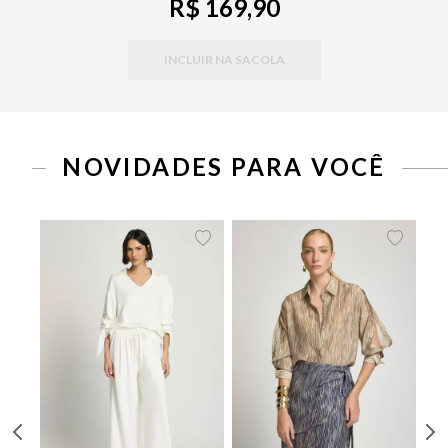
R$ 169,90
INCLUIR NA SACOLA
PP
P
M
G
34
36
38
40
42
44
46
NOVIDADES PARA VOCÊ