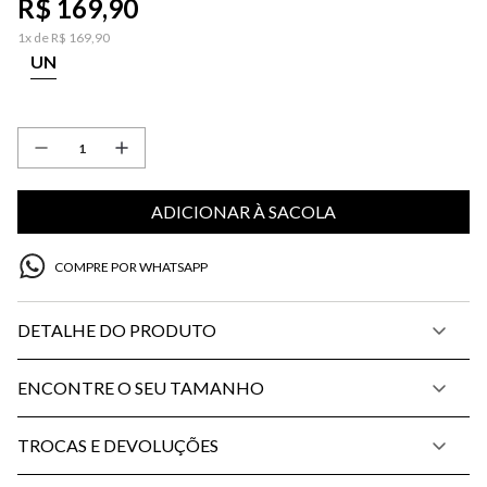
R$
169
,
90
1
x de
R$
169
,
90
UN
ADICIONAR À SACOLA
COMPRE POR WHATSAPP
DETALHE DO PRODUTO
ENCONTRE O SEU TAMANHO
TROCAS E DEVOLUÇÕES