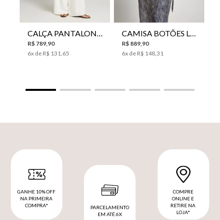
CALÇA PANTALONA LE LIS HORI FEMININA
CAMISA BOTÕES LE LIS YANNA FEMININA
R$
789
,
90
R$
889
,
90
6
x de
R$
131
,
65
6
x de
R$
148
,
31
GANHE 10% OFF
COMPRE
NA PRIMEIRA
ONLINE E
COMPRA*
RETIRE NA
PARCELAMENTO
LOJA*
EM ATÉ 6X