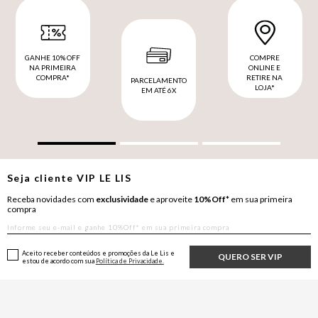
GANHE 10% OFF
COMPRE
NA PRIMEIRA
ONLINE E
COMPRA*
RETIRE NA
PARCELAMENTO
LOJA*
EM ATÉ 6X
Seja cliente
VIP
LE LIS
Receba novidades com
exclusividade
e aproveite
10%Off*
em sua primeira
compra
Aceito receber conteúdos e promoções da Le Lis e
QUERO SER VIP
estou de acordo com sua
Política de Privacidade.