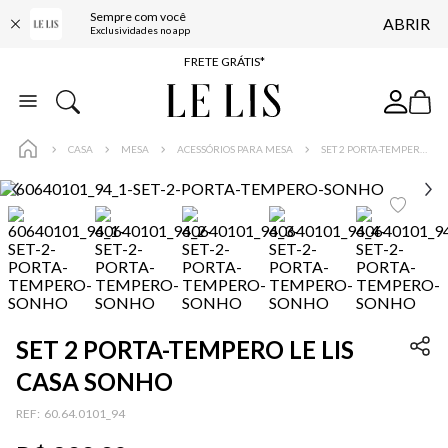
Sempre com você
ABRIR
ENTREGA EXPRESSA*
Exclusividades no app
FRETE GRÁTIS*
BAIXE O APP
10% OFF NA PRIMEIRA COMPRA*
CASA
MESA
ACESSÓRIOS PARA MESA
SET 2 PORTA-TEMPERO LE LIS CASA SONHO
SET 2 PORTA-TEMPERO LE LIS
CASA SONHO
:
60.64.0101_94