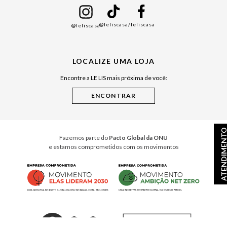
Namorados
@leliscasa
/leliscasa
@leliscasa
Japão
Julián Manfredi
LOCALIZE UMA LOJA
Raízes do Pará
Encontre a LE LIS mais próxima de você:
Cuidados Casa
Instruções de Jogos
Minha Loja Le Lis
Le Lis Casa PRO
ATENDIMEN
Fazemos parte do
Pacto Global da ONU
e estamos comprometidos com os movimentos