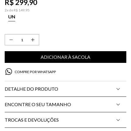
R$
299
,
90
2
x de
R$
149
,
95
UN
ADICIONAR À SACOLA
COMPRE POR WHATSAPP
DETALHE DO PRODUTO
ENCONTRE O SEU TAMANHO
TROCAS E DEVOLUÇÕES