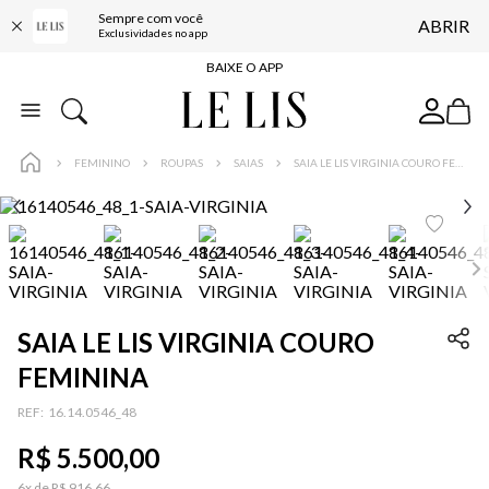
Sempre com você
ABRIR
FRETE GRÁTIS*
Exclusividades no app
BAIXE O APP
10% OFF NA PRIMEIRA COMPRA*
COMPRE ONLINE E RETIRE EM LOJA*
FEMININO
ROUPAS
SAIAS
SAIA LE LIS VIRGINIA COURO FEMININA
ENTREGA EXPRESSA*
FRETE GRÁTIS*
BAIXE O APP
10% OFF NA PRIMEIRA COMPRA*
SAIA LE LIS VIRGINIA COURO
FEMININA
:
16.14.0546_48
R$
5
.
500
,
00
6
x de
R$
916
,
66