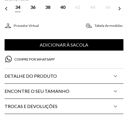
34
36
38
40
42
44
46
Provador Virtual
Tabela de medidas
ADICIONAR À SACOLA
COMPRE POR WHATSAPP
DETALHE DO PRODUTO
ENCONTRE O SEU TAMANHO
TROCAS E DEVOLUÇÕES
PP
P
M
G
34
36
38
40
42
44
46