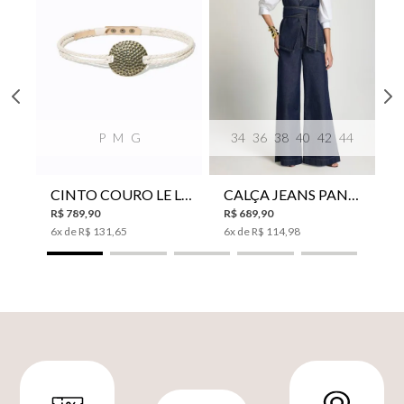
P
M
G
34
36
38
40
42
44
CINTO COURO LE LIS SUKI FEMININO
CALÇA JEANS PANTA WIDE LE LIS ISIS FEMININA
R$
789
,
90
R$
689
,
90
6
x de
R$
131
,
65
6
x de
R$
114
,
98