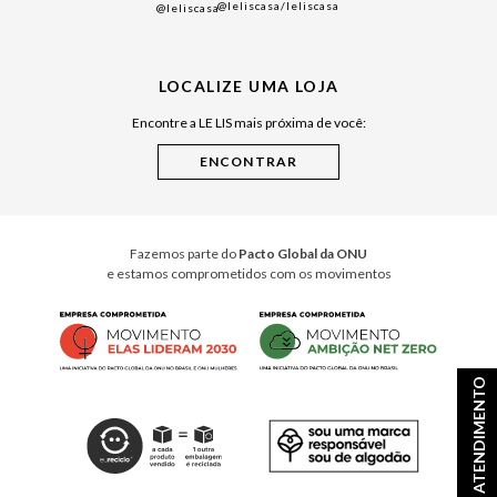
@leliscasa
/leliscasa
@leliscasa
Japão
Julián Manfredi
LOCALIZE UMA LOJA
Raízes do Pará
Encontre a LE LIS mais próxima de você:
Cuidados Casa
Instruções de Jogos
Minha Loja Le Lis
Le Lis Casa PRO
Fazemos parte do
Pacto Global da ONU
e estamos comprometidos com os movimentos
ATENDIMENTO