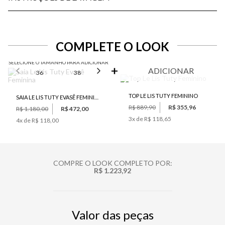
COMPLETE O LOOK
SELECIONE O TAMANHO PARA ADICIONAR
ADICIONAR
36
38
40
42
44
TOP LE LIS TUTY FEMININO
SAIA LE LIS TUTY EVASÊ FEMININA
R$ 889,90
R$ 355,96
R$ 1.180,00
R$ 472,00
3
x de
R$ 118,65
4
x de
R$ 118,00
COMPRE O LOOK COMPLETO POR:
R$ 1.223,92
Valor das peças