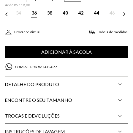
4
x de
R$
118
,
00
34
36
38
40
42
44
46
Provador Virtual
Tabela de medidas
ADICIONAR À SACOLA
COMPRE POR WHATSAPP
DETALHE DO PRODUTO
ENCONTRE O SEU TAMANHO
TROCAS E DEVOLUÇÕES
INSTRUÇÕES DE LAVAGEM