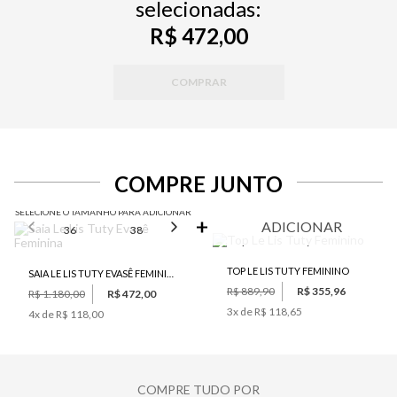
selecionadas:
R$ 472,00
COMPRAR
COMPRE JUNTO
SELECIONE O TAMANHO PARA ADICIONAR
ADICIONAR
36
38
40
42
44
TOP LE LIS TUTY FEMININO
SAIA LE LIS TUTY EVASÊ FEMININA
R$ 889,90
R$ 355,96
R$ 1.180,00
R$ 472,00
3
x de
R$ 118,65
4
x de
R$ 118,00
COMPRE TUDO POR