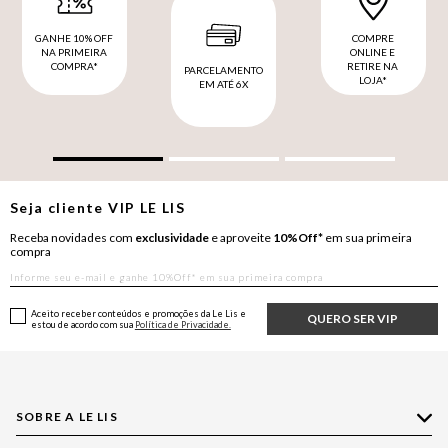
GANHE 10% OFF
COMPRE
NA PRIMEIRA
ONLINE E
COMPRA*
RETIRE NA
PARCELAMENTO
LOJA*
EM ATÉ 6X
Seja cliente
VIP
LE LIS
Receba novidades com
exclusividade
e aproveite
10%Off*
em sua primeira
compra
Aceito receber conteúdos e promoções da Le Lis e
QUERO SER VIP
estou de acordo com sua
Política de Privacidade.
SOBRE A LE LIS