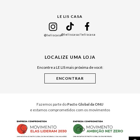
Gift Guide
LE LIS CASA
Mães
Namorados
@leliscasa
/leliscasa
@leliscasa
Japão
Julián Manfredi
LOCALIZE UMA LOJA
Raízes do Pará
Encontre a LE LIS mais próxima de você:
Cuidados Casa
Instruções de Jogos
Minha Loja Le Lis
Le Lis Casa PRO
Fazemos parte do
Pacto Global da ONU
e estamos comprometidos com os movimentos