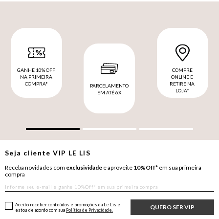
GANHE 10% OFF
COMPRE
NA PRIMEIRA
ONLINE E
COMPRA*
RETIRE NA
PARCELAMENTO
LOJA*
EM ATÉ 6X
Seja cliente
VIP
LE LIS
Receba novidades com
exclusividade
e aproveite
10%Off*
em sua primeira
compra
Aceito receber conteúdos e promoções da Le Lis e
QUERO SER VIP
estou de acordo com sua
Política de Privacidade.