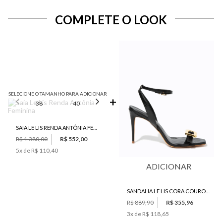
COMPLETE O LOOK
SELECIONE O TAMANHO PARA ADICIONAR
38
40
42
44
46
SAIA LE LIS RENDA ANTÔNIA FEMININA
R$ 1.380,00
R$ 552,00
5
x de
R$ 110,40
ADICIONAR
SANDALIA LE LIS CORA COURO FEMININA
R$ 889,90
R$ 355,96
3
x de
R$ 118,65