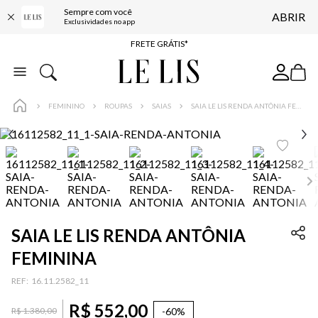
Sempre com você
ABRIR
ENTREGA EXPRESSA*
Exclusividades no app
FRETE GRÁTIS*
BAIXE O APP
10% OFF NA PRIMEIRA COMPRA*
FEMININO
ROUPAS
SAIAS
SAIA LE LIS RENDA ANTÔNIA FEMININA
SAIA LE LIS RENDA ANTÔNIA
FEMININA
:
16.11.2582_11
R$
552
,
00
-
60%
R$
1
.
380
,
00