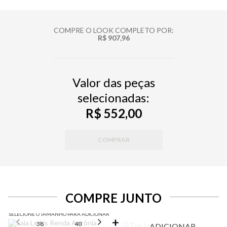
COMPRE O LOOK COMPLETO POR:
R$ 907,96
Valor das peças
selecionadas:
R$ 552,00
COMPRAR
COMPRE JUNTO
SELECIONE O TAMANHO PARA ADICIONAR
38
40
42
44
46
ADICIONAR