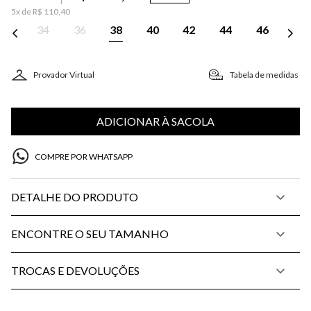
5
x de
R$
110
,
40
34
36
38
40
42
44
46
Provador Virtual
Tabela de medidas
ADICIONAR À SACOLA
COMPRE POR WHATSAPP
DETALHE DO PRODUTO
ENCONTRE O SEU TAMANHO
TROCAS E DEVOLUÇÕES