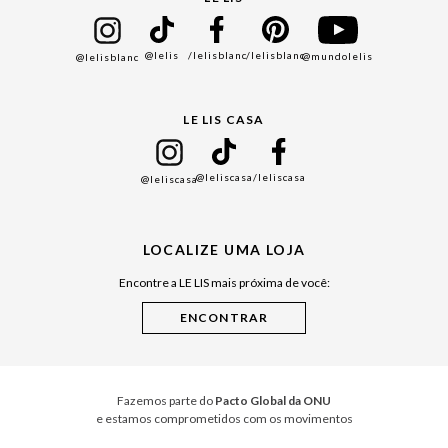
Bazar
@lelis
/lelisblanc
/lelisblanc
@mundolelis
@lelisblanc
Black Friday
Gift Guide
LE LIS CASA
Mães
Namorados
@leliscasa
/leliscasa
@leliscasa
Japão
Julián Manfredi
LOCALIZE UMA LOJA
Raízes do Pará
Encontre a LE LIS mais próxima de você:
Cuidados Casa
Instruções de Jogos
Minha Loja Le Lis
Le Lis Casa PRO
Fazemos parte do
Pacto Global da ONU
e estamos comprometidos com os movimentos