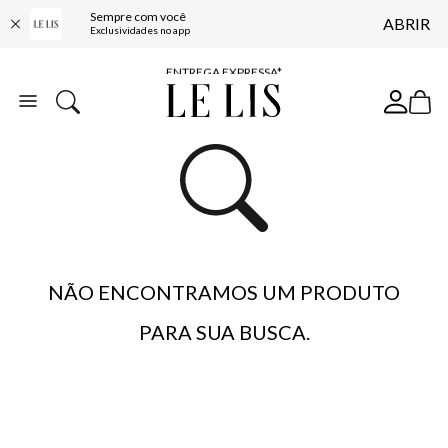
Sempre com você
ABRIR
COMPRE ONLINE E RETIRE EM LOJA*
Exclusividades no app
ENTREGA EXPRESSA*
FRETE GRÁTIS*
BAIXE O APP
10% OFF NA PRIMEIRA COMPRA*
NÃO ENCONTRAMOS UM PRODUTO
PARA SUA BUSCA.