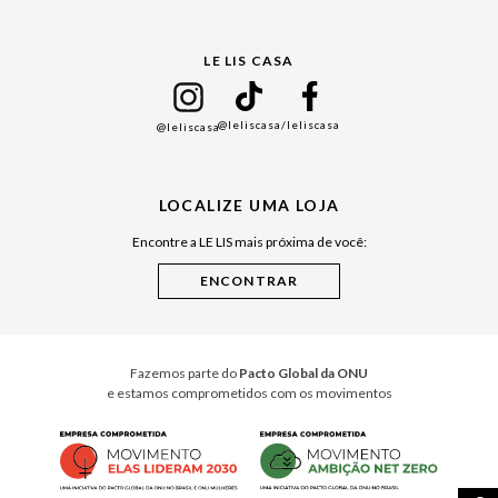
Gift Guide
LE LIS CASA
Mães
Namorados
@leliscasa
/leliscasa
@leliscasa
Japão
Julián Manfredi
LOCALIZE UMA LOJA
Raízes do Pará
Encontre a LE LIS mais próxima de você:
Cuidados Casa
Instruções de Jogos
Minha Loja Le Lis
Le Lis Casa PRO
Fazemos parte do
Pacto Global da ONU
e estamos comprometidos com os movimentos