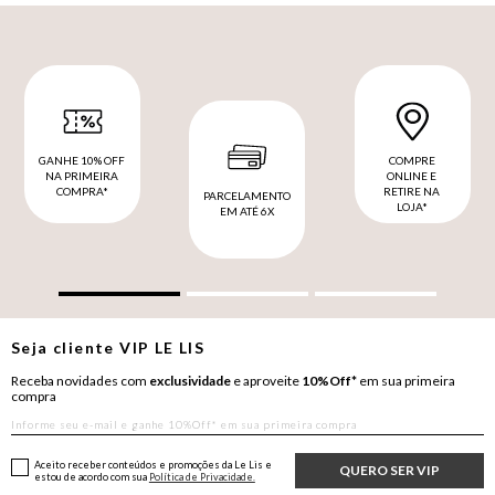
GANHE 10% OFF
COMPRE
NA PRIMEIRA
ONLINE E
COMPRA*
RETIRE NA
PARCELAMENTO
LOJA*
EM ATÉ 6X
Seja cliente
VIP
LE LIS
Receba novidades com
exclusividade
e aproveite
10%Off*
em sua primeira
compra
Aceito receber conteúdos e promoções da Le Lis e
QUERO SER VIP
estou de acordo com sua
Política de Privacidade.