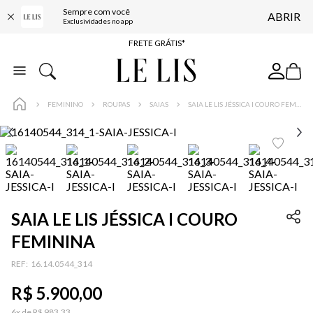
Sempre com você
ABRIR
ENTREGA EXPRESSA*
Exclusividades no app
FRETE GRÁTIS*
BAIXE O APP
10% OFF NA PRIMEIRA COMPRA*
FEMININO
ROUPAS
SAIAS
SAIA LE LIS JÉSSICA I COURO FEMININA
SAIA LE LIS JÉSSICA I COURO
FEMININA
:
16.14.0544_314
R$
5
.
900
,
00
6
x de
R$
983
,
33