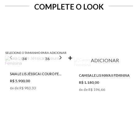
COMPLETE O LOOK
SELECIONE O TAMANHO PARA ADICIONAR
34
36
38
40
42
ADICIONAR
SAIA LE LIS JÉSSICA I COURO FEMININA
CAMISA LE LIS MAYA II FEMININA
R$ 5.900,00
R$ 1.180,00
6
x de
R$ 983,33
6
x de
R$ 196,66