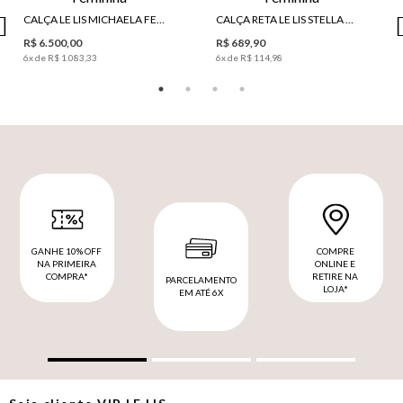
CALÇA LE LIS MICHAELA FEMININA
CALÇA RETA LE LIS STELLA VI FEMININA
R$ 6.500,00
R$ 689,90
6
x de
R$ 1.083,33
6
x de
R$ 114,98
GANHE 10% OFF
COMPRE
NA PRIMEIRA
ONLINE E
COMPRA*
RETIRE NA
PARCELAMENTO
LOJA*
EM ATÉ 6X