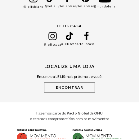
@lelis
/lelisblanc
/lelisblanc
@mundolelis
@lelisblanc
Black Friday
Gift Guide
LE LIS CASA
Mães
Namorados
@leliscasa
/leliscasa
@leliscasa
Japão
Julián Manfredi
LOCALIZE UMA LOJA
Raízes do Pará
Encontre a LE LIS mais próxima de você:
Cuidados Casa
Instruções de Jogos
Minha Loja Le Lis
Le Lis Casa PRO
Fazemos parte do
Pacto Global da ONU
e estamos comprometidos com os movimentos