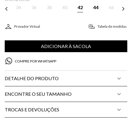
34
36
38
40
42
44
46
Provador Virtual
Tabela de medidas
ADICIONAR À SACOLA
COMPRE POR WHATSAPP
DETALHE DO PRODUTO
ENCONTRE O SEU TAMANHO
TROCAS E DEVOLUÇÕES