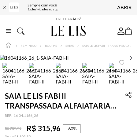
Sempre com você
ABRIR
ENTREGA EXPRESSA*
Exclusividades no app
FRETE GRÁTIS*
BAIXE O APP
10% OFF NA PRIMEIRA COMPRA*
FEMININO
ROUPAS
SAIAS
SAIA LE LIS FABI II TRANSPASSADA ALFAIATARIA FEMININA
SAIA LE LIS FABI II
TRANSPASSADA ALFAIATARIA
FEMININA
:
16.04.1166_26
R$
315
,
96
-
60%
R$
789
,
90
3
x de
R$
105
,
32