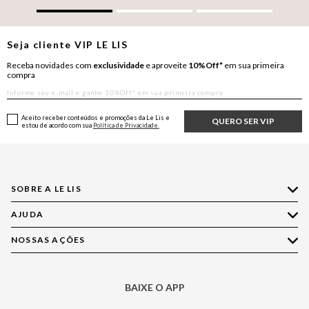
Seja cliente
VIP
LE LIS
Receba novidades com
exclusividade
e aproveite
10%Off*
em sua primeira
compra
Aceito receber conteúdos e promoções da Le Lis e
QUERO SER VIP
estou de acordo com sua
Política de Privacidade.
SOBRE A LE LIS
AJUDA
Quem Somos
Nossas Lojas
NOSSAS AÇÕES
Compre pelo WhatsApp
Ética e Sustentabilidade
Perguntas Frequentes
Aplicativo LE LIS
Política de Privacidade
Central de Relacionamento
BAIXE O APP
Moda
Política de Governança
Minha Conta