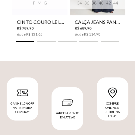
P
M
G
34
36
38
40
42
44
CINTO COURO LE LIS SUKI FEMININO
CALÇA JEANS PANTA WIDE LE LIS ISIS FEMININA
R$
789
,
90
R$
689
,
90
6
x de
R$
131
,
65
6
x de
R$
114
,
98
GANHE 10% OFF
COMPRE
NA PRIMEIRA
ONLINE E
COMPRA*
RETIRE NA
PARCELAMENTO
LOJA*
EM ATÉ 6X