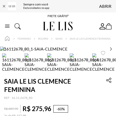
Sempre com você
ABRIR
ENTREGA EXPRESSA*
Exclusividades no app
FRETE GRÁTIS*
BAIXE O APP
10% OFF NA PRIMEIRA COMPRA*
FEMININO
ROUPAS
SAIAS
SAIA LE LIS CLEMENCE FEMININA
SAIA LE LIS CLEMENCE
FEMININA
:
16.11.2678_80
R$
275
,
96
-
60%
R$
689
,
90
2
x de
R$
137
,
98