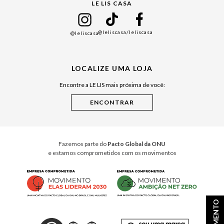
LE LIS CASA
Mães
Namorados
@leliscasa
/leliscasa
@leliscasa
Japão
Julián Manfredi
LOCALIZE UMA LOJA
Raízes do Pará
Encontre a LE LIS mais próxima de você:
Cuidados Casa
Instruções de Jogos
Minha Loja Le Lis
Le Lis Casa PRO
Fazemos parte do
Pacto Global da ONU
e estamos comprometidos com os movimentos