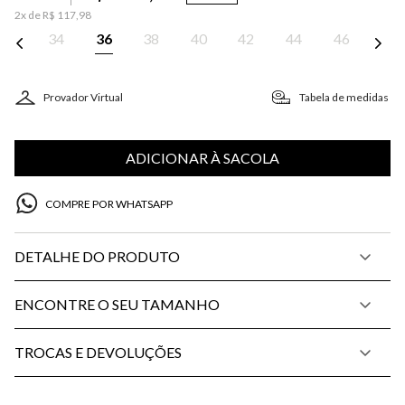
2
x de
R$
117
,
98
34
36
38
40
42
44
46
Provador Virtual
Tabela de medidas
ADICIONAR À SACOLA
COMPRE POR WHATSAPP
DETALHE DO PRODUTO
ENCONTRE O SEU TAMANHO
TROCAS E DEVOLUÇÕES