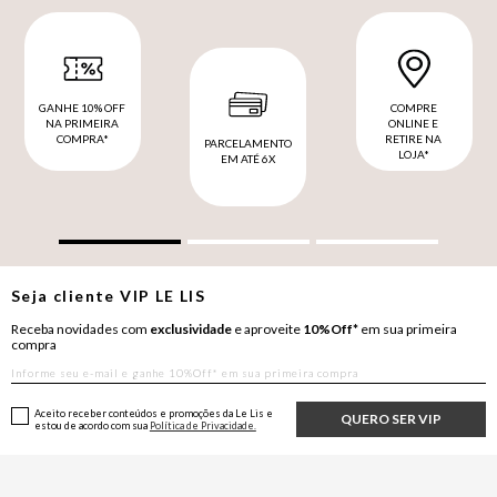
GANHE 10% OFF
COMPRE
NA PRIMEIRA
ONLINE E
COMPRA*
RETIRE NA
PARCELAMENTO
LOJA*
EM ATÉ 6X
Seja cliente
VIP
LE LIS
Receba novidades com
exclusividade
e aproveite
10%Off*
em sua primeira
compra
Aceito receber conteúdos e promoções da Le Lis e
QUERO SER VIP
estou de acordo com sua
Política de Privacidade.