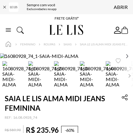
Sempre com você
ABRIR
ENTREGA EXPRESSA*
Exclusividades no app
FRETE GRÁTIS*
BAIXE O APP
10% OFF NA PRIMEIRA COMPRA*
FEMININO
ROUPAS
SAIAS
SAIA LE LIS ALMA MIDI JEANS FEMININA
SAIA LE LIS ALMA MIDI JEANS
FEMININA
:
16.08.0928_74
R$
235
,
96
-
60%
R$
589
,
90