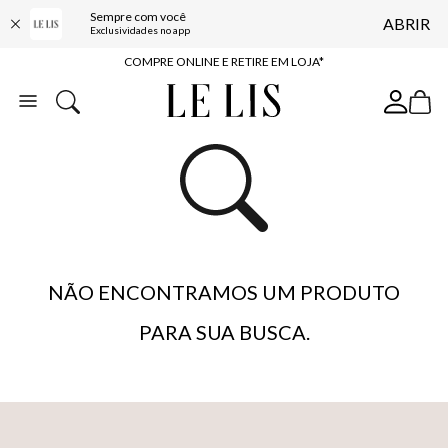
Sempre com você
ABRIR
10% OFF NA PRIMEIRA COMPRA*
Exclusividades no app
COMPRE ONLINE E RETIRE EM LOJA*
ENTREGA EXPRESSA*
FRETE GRÁTIS*
BAIXE O APP
10% OFF NA PRIMEIRA COMPRA*
NÃO ENCONTRAMOS UM PRODUTO
PARA SUA BUSCA.