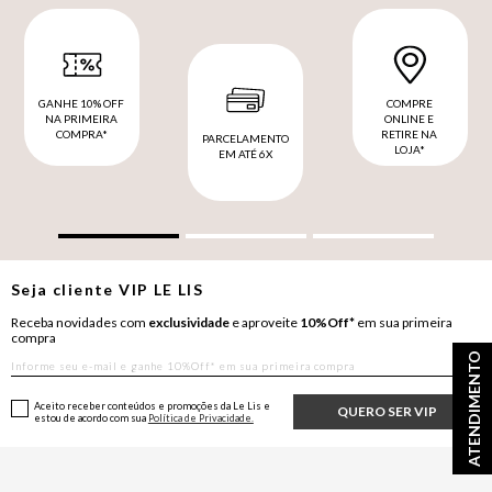
GANHE 10% OFF
COMPRE
NA PRIMEIRA
ONLINE E
COMPRA*
RETIRE NA
PARCELAMENTO
LOJA*
EM ATÉ 6X
Seja cliente
VIP
LE LIS
Receba novidades com
exclusividade
e aproveite
10%Off*
em sua primeira
compra
ATENDIMENTO
Aceito receber conteúdos e promoções da Le Lis e
QUERO SER VIP
estou de acordo com sua
Política de Privacidade.