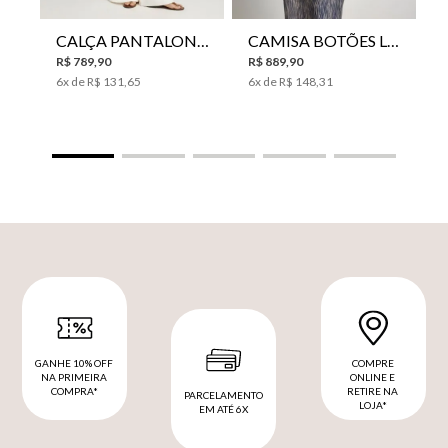
CALÇA PANTALONA LE LIS HORI FEMININA
CAMISA BOTÕES LE LIS YANNA FEMININA
R$
789
,
90
R$
889
,
90
6
x de
R$
131
,
65
6
x de
R$
148
,
31
GANHE 10% OFF
COMPRE
NA PRIMEIRA
ONLINE E
COMPRA*
RETIRE NA
PARCELAMENTO
LOJA*
EM ATÉ 6X