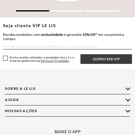
Seja cliente
VIP
LE LIS
Receba novidades com
exclusividade
e aproveite
10%Off*
em sua primeira
compra
Aceito receber conteúdos e promoções da Le Lis e
QUERO SER VIP
estou de acordo com sua
Política de Privacidade.
SOBRE A LE LIS
AJUDA
Quem Somos
Nossas Lojas
NOSSAS AÇÕES
Compre pelo WhatsApp
Ética e Sustentabilidade
Perguntas Frequentes
Aplicativo LE LIS
Política de Privacidade
Central de Relacionamento
BAIXE O APP
Moda