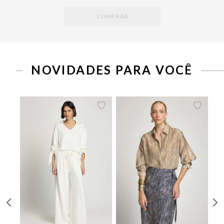
COMPRAR
PP
P
M
G
34
36
38
40
42
44
46
NOVIDADES PARA VOCÊ