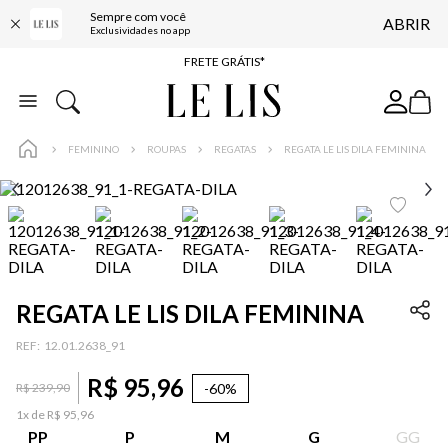
Sempre com você
ABRIR
ENTREGA EXPRESSA*
Exclusividades no app
FRETE GRÁTIS*
BAIXE O APP
10% OFF NA PRIMEIRA COMPRA*
FEMININO
ROUPAS
REGATAS
REGATA LE LIS DILA FEMININA
REGATA LE LIS DILA FEMININA
:
12.01.2638_91
R$
95
,
96
-
60%
R$
239
,
90
1
x de
R$
95
,
96
PP
P
M
G
GG