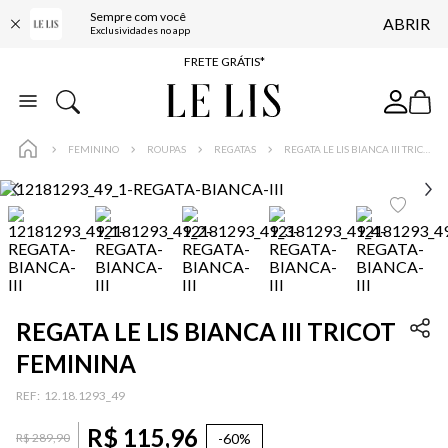
ENTREGA EXPRESSA*
Sempre com você
ABRIR
Exclusividades no app
FRETE GRÁTIS*
BAIXE O APP
10% OFF NA PRIMEIRA COMPRA*
COMPRE ONLINE E RETIRE EM LOJA*
FEMININO
ROUPAS
REGATAS
REGATA LE LIS BIANCA III TRICOT FEMININA
ENTREGA EXPRESSA*
FRETE GRÁTIS*
BAIXE O APP
10% OFF NA PRIMEIRA COMPRA*
REGATA LE LIS BIANCA III TRICOT
FEMININA
:
12.18.1293_49
R$
115
,
96
-
60%
R$
289
,
90