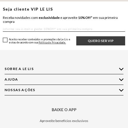
Seja cliente
VIP
LE LIS
Receba novidades com
exclusividade
e aproveite
10%Off*
em sua primeira
compra
Aceito receber conteúdos e promoções da Le Lis e
QUERO SER VIP
estou de acordo com sua
Política de Privacidade.
SOBRE A LE LIS
AJUDA
Quem Somos
Nossas Lojas
NOSSAS AÇÕES
Compre pelo WhatsApp
Ética e Sustentabilidade
Perguntas Frequentes
Aplicativo LE LIS
Política de Privacidade
Central de Relacionamento
BAIXE O APP
Moda
Política de Governança
Minha Conta
Casa
Aproveite benefícios exclusivos
Painel de Privacidade
Trocas e Devoluções