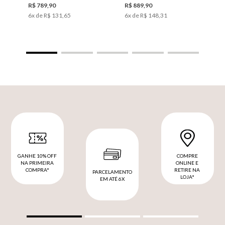
R$
789
,
90
R$
889
,
90
6
x de
R$
131
,
65
6
x de
R$
148
,
31
GANHE 10% OFF
COMPRE
NA PRIMEIRA
ONLINE E
COMPRA*
RETIRE NA
PARCELAMENTO
LOJA*
EM ATÉ 6X