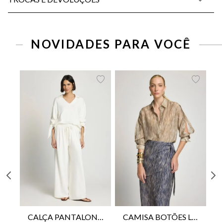
PP
P
M
G
34
36
38
40
42
44
46
NOVIDADES PARA VOCÊ
CALÇA PANTALONA LE LIS HORI FEMININA
CAMISA BOTÕES LE LIS YANNA FEMININA