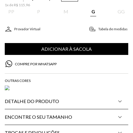
1
x de
R$
115
,
96
PP
P
M
G
GG
Provador Virtual
Tabela de medidas
ADICIONAR À SACOLA
COMPRE POR WHATSAPP
DETALHE DO PRODUTO
ENCONTRE O SEU TAMANHO
TROCAS E DEVOLUÇÕES