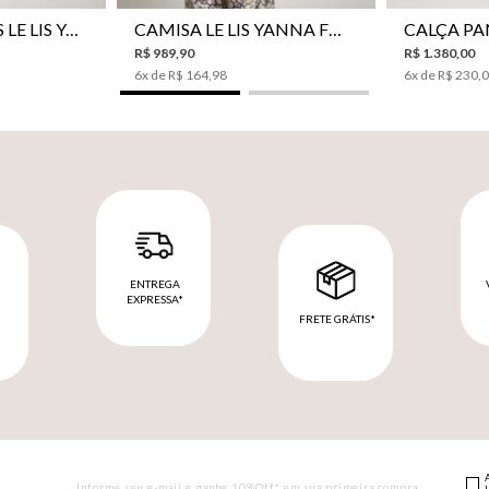
CAMISA BOTÕES LE LIS YANNA FEMININA
CAMISA LE LIS YANNA FEMININA
R$
989
,
90
R$
1
.
380
,
00
6
x de
R$
164
,
98
6
x de
R$
230
,
ENTREGA
EXPRESSA*
FRETE GRÁTIS*
M