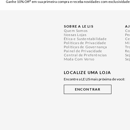
Ganhe 10% Off* em sua primeira compra e receba novidades com exclusividade
SOBRE A LE LIS
A
Quem Somos
Co
Nossas Lojas
Pe
Ética e Sustentabilidade
Ce
Políticas de Privacidade
Mi
Políticas de Governança
Tr
Painel de Privacidade
Re
Central de Preferências
Se
Moda Com Verso
Se
LOCALIZE UMA LOJA
Encontre a LE LIS mais próxima de você: