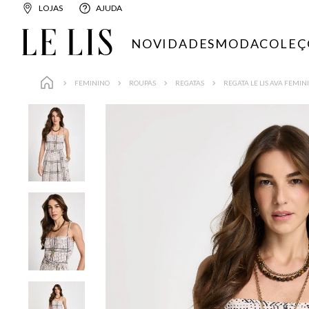
LOJAS
AJUDA
NOVIDADES
MODA
COLEÇ
FEMININO
ROUPAS
REGATAS
REGATA LE LIS AVA FEMIN