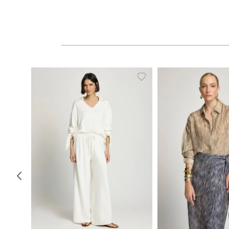
PP
P
M
G
34
36
38
40