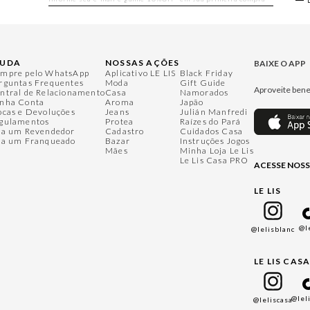
JUDA
NOSSAS AÇÕES
BAIXE O APP
mpre pelo WhatsApp
Aplicativo LE LIS
Black Friday
rguntas Frequentes
Moda
Gift Guide
Aproveite bene
ntral de Relacionamento
Casa
Namorados
nha Conta
Aroma
Japão
ocas e Devoluções
Jeans
Julián Manfredi
gulamentos
Protea
Raízes do Pará
ja um Revendedor
Cadastro
Cuidados Casa
ja um Franqueado
Bazar
Instruções Jogos
Mães
Minha Loja Le Lis
Le Lis Casa PRO
ACESSE NOSS
LE LIS
@l
@lelisblanc
LE LIS CAS
@lel
@leliscasa