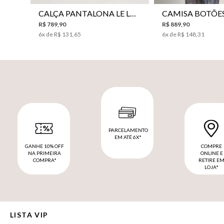
CALÇA PANTALONA LE LIS HORI FEMININA
R$
789
,
90
R$
889
,
90
6
x de
R$
131
,
65
6
x de
R$
148
,
31
PARCELAMENTO
EM ATÉ 6X*
GANHE 10% OFF
COMPRE
NA PRIMEIRA
ONLINE E
COMPRA*
RETIRE E
LOJA*
LISTA VIP