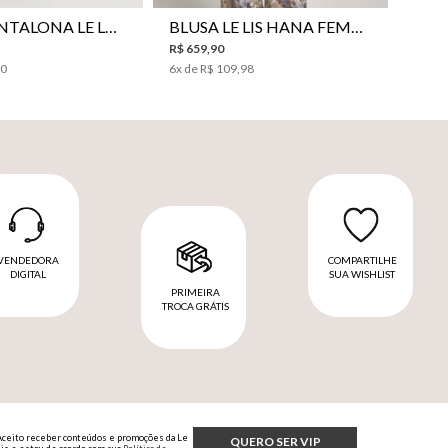
CALÇA PANTALONA LE LIS SAKURA II FEMININA
BLUSA LE LIS HANA FEMININA
R$
659
,
90
00
6
x de
R$
109
,
98
VENDEDORA
COMPARTILHE
DIGITAL
SUA WISHLIST
PRIMEIRA
TROCA GRÁTIS
Aceito receber conteúdos e promoções da Le
QUERO SER VIP