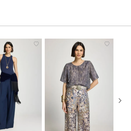
38
40
42
44
34
36
38
40
42
44
46