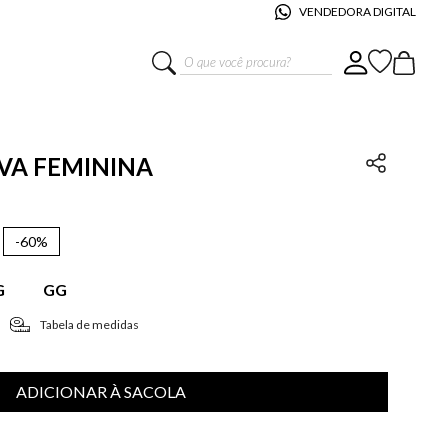
VENDEDORA DIGITAL
O que você procura?
AVA FEMININA
-
60%
G
GG
Tabela de medidas
ADICIONAR À SACOLA