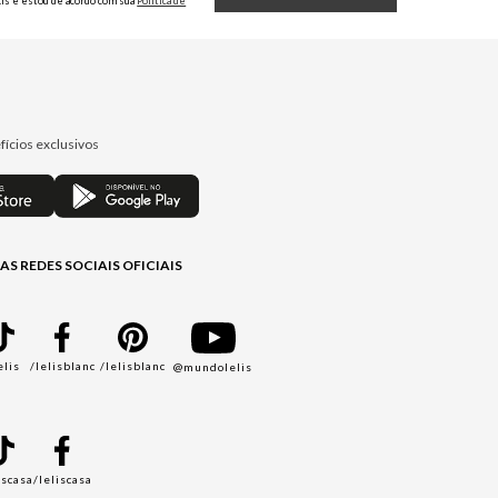
Lis e estou de acordo com sua
Política de
Privacidade.
fícios exclusivos
AS REDES SOCIAIS OFICIAIS
elis
/lelisblanc
/lelisblanc
@mundolelis
A
iscasa
/leliscasa