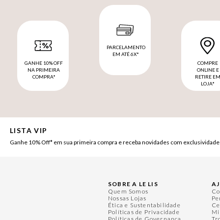
PARCELAMENTO
EM ATÉ 6X*
GANHE 10% OFF
COMPRE
NA PRIMEIRA
ONLINE E
COMPRA*
RETIRE E
LOJA*
LISTA VIP
Ganhe 10% Off* em sua primeira compra e receba novidades com exclusividade
SOBRE A LE LIS
A
Quem Somos
Co
Nossas Lojas
Pe
Ética e Sustentabilidade
Ce
Políticas de Privacidade
Mi
Políticas de Governança
Tr