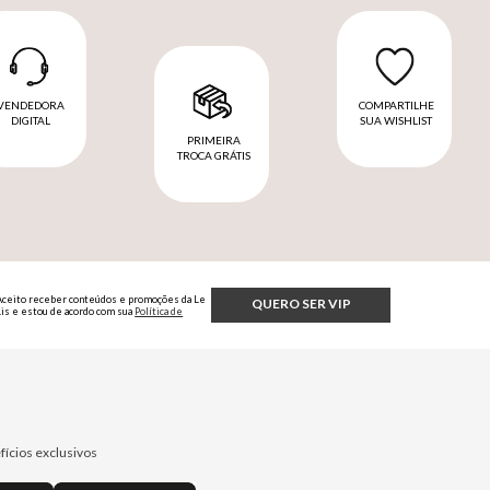
VENDEDORA
COMPARTILHE
DIGITAL
SUA WISHLIST
PRIMEIRA
TROCA GRÁTIS
Aceito receber conteúdos e promoções da Le
QUERO SER VIP
Lis e estou de acordo com sua
Política de
Privacidade.
fícios exclusivos