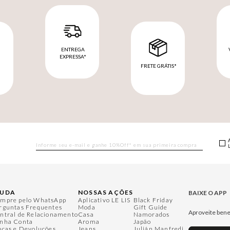
ENTREGA
EXPRESSA*
FRETE GRÁTIS*
M
JUDA
NOSSAS AÇÕES
BAIXE O APP
mpre pelo WhatsApp
Aplicativo LE LIS
Black Friday
rguntas Frequentes
Moda
Gift Guide
Aproveite bene
ntral de Relacionamento
Casa
Namorados
nha Conta
Aroma
Japão
ocas e Devoluções
Jeans
Julián Manfredi