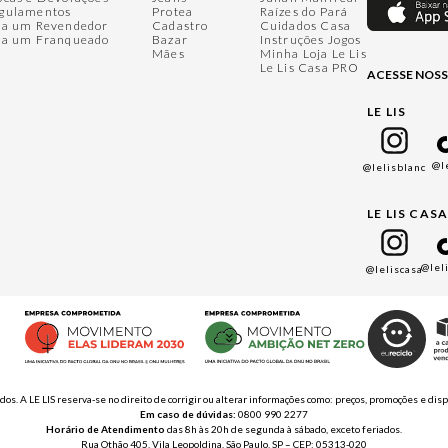
gulamentos
Protea
Raízes do Pará
ja um Revendedor
Cadastro
Cuidados Casa
ja um Franqueado
Bazar
Instruções Jogos
Mães
Minha Loja Le Lis
Le Lis Casa PRO
ACESSE NOSS
LE LIS
@l
@lelisblanc
LE LIS CAS
@lel
@leliscasa
ados. A LE LIS reserva-se no direito de corrigir ou alterar informações como: preços, promoções e 
Em caso de dúvidas:
0800 990 2277
Horário de Atendimento
das 8h às 20h de segunda à sábado, exceto feriados.
Rua Othão 405, Vila Leopoldina, São Paulo, SP – CEP: 05313-020