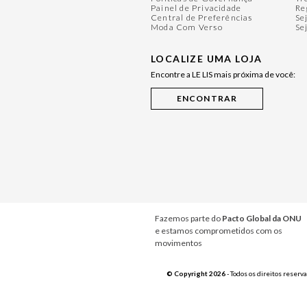
Painel de Privacidade
Re
Central de Preferências
Se
Moda Com Verso
Se
LOCALIZE UMA LOJA
Encontre a LE LIS mais próxima de você:
Fazemos parte do
Pacto Global da ONU
e estamos comprometidos com os
movimentos
© Copyright 2026
- Todos os direitos reserv