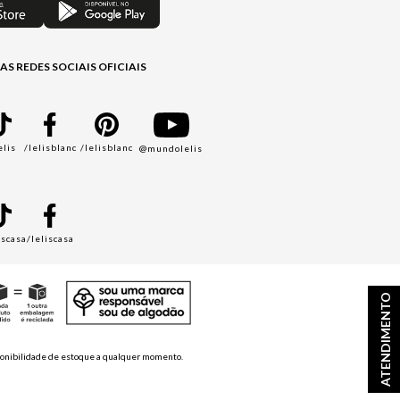
AS REDES SOCIAIS OFICIAIS
elis
/lelisblanc
/lelisblanc
@mundolelis
A
iscasa
/leliscasa
ATENDIMENTO
disponibilidade de estoque a qualquer momento.