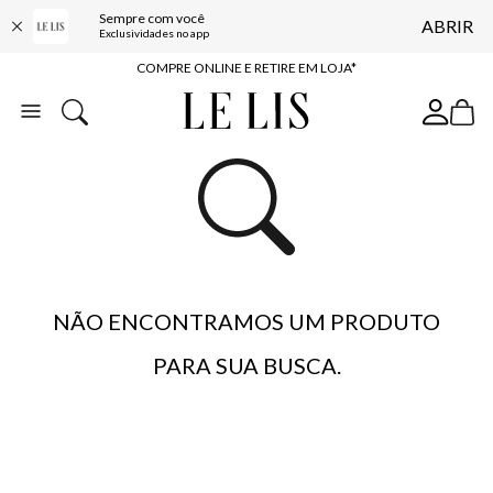
Sempre com você
ABRIR
10% OFF NA PRIMEIRA COMPRA*
Exclusividades no app
COMPRE ONLINE E RETIRE EM LOJA*
ENTREGA EXPRESSA*
FRETE GRÁTIS*
BAIXE O APP
10% OFF NA PRIMEIRA COMPRA*
NÃO ENCONTRAMOS UM PRODUTO
PARA SUA BUSCA.