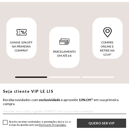
GANHE 10% OFF
COMPRE
NA PRIMEIRA
ONLINE E
COMPRA*
RETIRE NA
PARCELAMENTO
LOJA*
EM ATÉ 6X
Seja cliente
VIP
LE LIS
Receba novidades com
exclusividade
e aproveite
10%Off*
em sua primeira
compra
Aceito receber conteúdos e promoções da Le Lis e
QUERO SER VIP
estou de acordo com sua
Política de Privacidade.