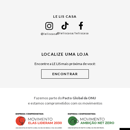
Gift Guide
LE LIS CASA
Mães
Namorados
@leliscasa
/leliscasa
@leliscasa
Japão
Julián Manfredi
LOCALIZE UMA LOJA
Raízes do Pará
Encontre a LE LIS mais próxima de você:
Cuidados Casa
Instruções de Jogos
Minha Loja Le Lis
Le Lis Casa PRO
Fazemos parte do
Pacto Global da ONU
e estamos comprometidos com os movimentos