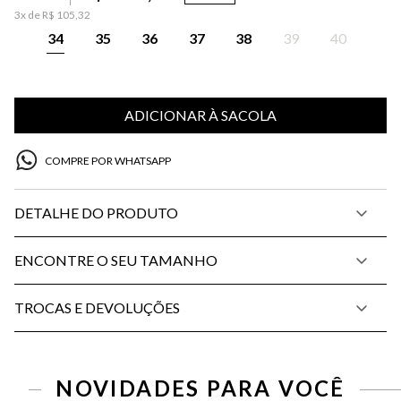
3
x de
R$
105
,
32
34
35
36
37
38
39
40
ADICIONAR À SACOLA
COMPRE POR WHATSAPP
DETALHE DO PRODUTO
ENCONTRE O SEU TAMANHO
TROCAS E DEVOLUÇÕES
PP
P
M
G
34
36
38
40
42
44
46
NOVIDADES PARA VOCÊ