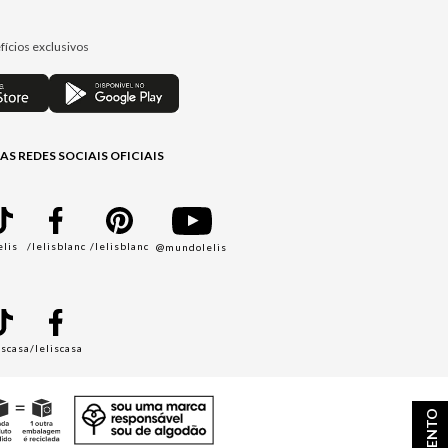
fícios exclusivos
AS REDES SOCIAIS OFICIAIS
elis
/lelisblanc
/lelisblanc
@mundolelis
A
iscasa
/leliscasa