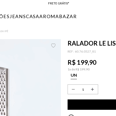
BAIXE O APP
10% OFF NA PRIMEIRA COMPRA*
ÕES
JEANS
CASA
AROMA
BAZAR
COMPRE ONLINE E RETIRE EM LOJA*
ENTREGA EXPRESSA*
ASA IPÊ
FRETE GRÁTIS*
BAIXE O APP
RALADOR LE LIS
10% OFF NA PRIMEIRA COMPRA*
:
60.76.0527_81
R$
199
,
90
1
x de
R$
199
,
90
UN