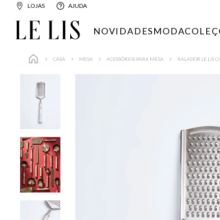
LOJAS
AJUDA
NOVIDADES
MODA
COLEÇ
CASA
MESA
ACESSÓRIOS PARA MESA
RALADOR LE LIS C