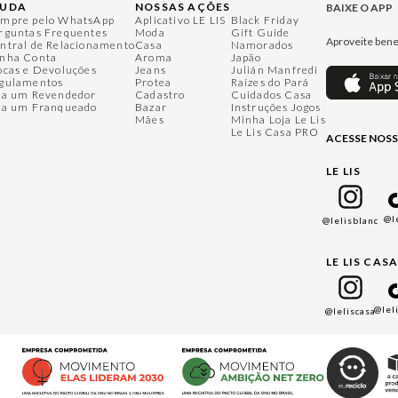
JUDA
NOSSAS AÇÕES
BAIXE O APP
mpre pelo WhatsApp
Aplicativo LE LIS
Black Friday
rguntas Frequentes
Moda
Gift Guide
Aproveite bene
ntral de Relacionamento
Casa
Namorados
nha Conta
Aroma
Japão
ocas e Devoluções
Jeans
Julián Manfredi
gulamentos
Protea
Raízes do Pará
ja um Revendedor
Cadastro
Cuidados Casa
ja um Franqueado
Bazar
Instruções Jogos
Mães
Minha Loja Le Lis
Le Lis Casa PRO
ACESSE NOSS
LE LIS
@l
@lelisblanc
LE LIS CAS
@lel
@leliscasa