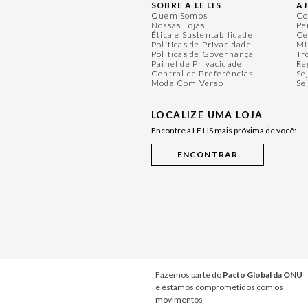
SOBRE A LE LIS
A
Quem Somos
Co
Nossas Lojas
Pe
Ética e Sustentabilidade
Ce
Políticas de Privacidade
Mi
Políticas de Governança
Tr
Painel de Privacidade
Re
Central de Preferências
Se
Moda Com Verso
Se
LOCALIZE UMA LOJA
Encontre a LE LIS mais próxima de você:
Fazemos parte do
Pacto Global da ONU
e estamos comprometidos com os
movimentos