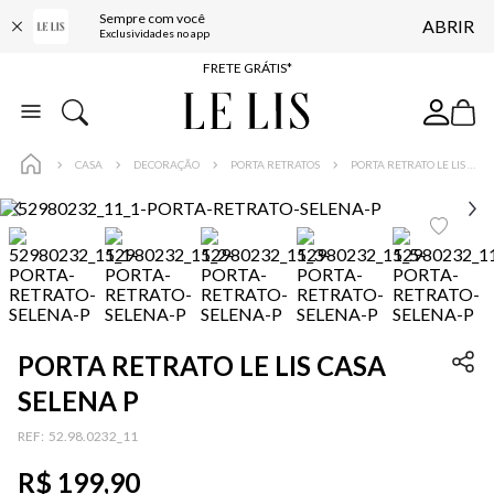
Sempre com você
ABRIR
ENTREGA EXPRESSA*
Exclusividades no app
FRETE GRÁTIS*
BAIXE O APP
10% OFF NA PRIMEIRA COMPRA*
CASA
DECORAÇÃO
PORTA RETRATOS
PORTA RETRATO LE LIS CASA SELENA P
PORTA RETRATO LE LIS CASA
SELENA P
:
52.98.0232_11
R$
199
,
90