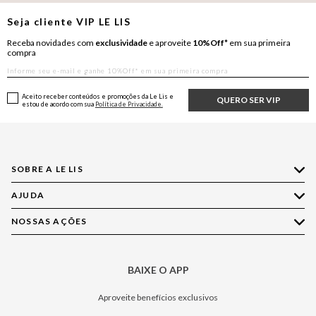
Seja cliente
VIP
LE LIS
Receba novidades com
exclusividade
e aproveite
10%Off*
em sua primeira
compra
Aceito receber conteúdos e promoções da Le Lis e
QUERO SER VIP
estou de acordo com sua
Política de Privacidade.
SOBRE A LE LIS
AJUDA
Quem Somos
Nossas Lojas
NOSSAS AÇÕES
Compre pelo WhatsApp
Ética e Sustentabilidade
Perguntas Frequentes
Aplicativo LE LIS
Política de Privacidade
Central de Relacionamento
BAIXE O APP
Moda
Política de Governança
Minha Conta
Casa
Aproveite benefícios exclusivos
Painel de Privacidade
Trocas e Devoluções