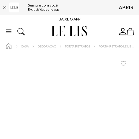
Sempre com você
ABRIR
FRETE GRÁTIS*
Exclusividades no app
BAIXE O APP
10% OFF NA PRIMEIRA COMPRA*
COMPRE ONLINE E RETIRE EM LOJA*
CASA
DECORAÇÃO
PORTA RETRATOS
PORTA-RETRATO LE LIS CASA CARMEM P
ENTREGA EXPRESSA*
FRETE GRÁTIS*
BAIXE O APP
10% OFF NA PRIMEIRA COMPRA*