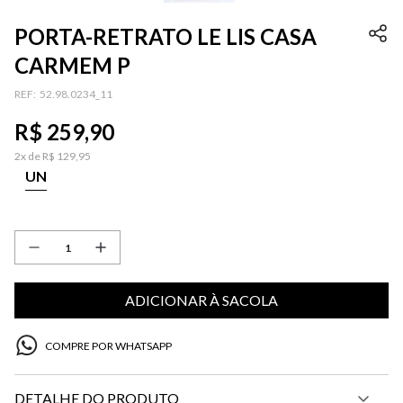
PORTA-RETRATO LE LIS CASA
CARMEM P
:
52.98.0234_11
R$
259
,
90
2
x de
R$
129
,
95
UN
ADICIONAR À SACOLA
COMPRE POR WHATSAPP
DETALHE DO PRODUTO