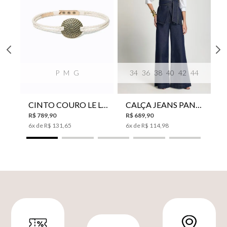
P
M
G
34
36
38
40
42
44
CINTO COURO LE LIS SUKI FEMININO
CALÇA JEANS PANTA WIDE LE LIS ISIS FEMININA
R$
789
,
90
R$
689
,
90
6
x de
R$
131
,
65
6
x de
R$
114
,
98