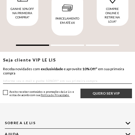
GANHE 10% OFF
COMPRE
NA PRIMEIRA
ONLINE E
COMPRA*
RETIRE NA
PARCELAMENTO
LOJA*
EM ATÉ 6X
Seja cliente
VIP
LE LIS
Receba novidades com
exclusividade
e aproveite
10%Off*
em sua primeira
compra
Aceito receber conteúdos e promoções da Le Lis e
QUERO SER VIP
estou de acordo com sua
Política de Privacidade.
SOBRE A LE LIS
AJUDA
Quem Somos