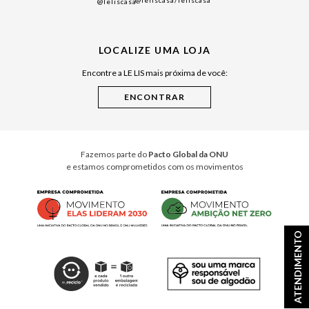
@leliscasa
/leliscasa
@leliscasa
Japão
Julián Manfredi
LOCALIZE UMA LOJA
Raízes do Pará
Encontre a LE LIS mais próxima de você:
Cuidados Casa
Instruções de Jogos
Minha Loja Le Lis
Le Lis Casa PRO
Fazemos parte do
Pacto Global da ONU
e estamos comprometidos com os movimentos
ATENDIMENTO