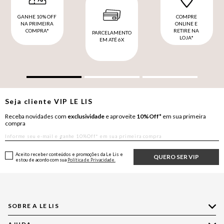
GANHE 10% OFF
COMPRE
NA PRIMEIRA
ONLINE E
COMPRA*
RETIRE NA
PARCELAMENTO
LOJA*
EM ATÉ 6X
Seja cliente
VIP
LE LIS
Receba novidades com
exclusividade
e aproveite
10%Off*
em sua primeira
compra
Aceito receber conteúdos e promoções da Le Lis e
QUERO SER VIP
estou de acordo com sua
Política de Privacidade.
SOBRE A LE LIS