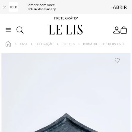
Sempre com você
ABRIR
ENTREGA EXPRESSA*
Exclusividades no app
FRETE GRÁTIS*
BAIXE O APP
10% OFF NA PRIMEIRA COMPRA*
CASA
DECORAÇÃO
ENFEITES
PORTA OBJETOS E PETISCOS LE LIS CASA OUROS