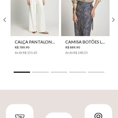
CALÇA PANTALONA LE LIS HORI FEMININA
CAMISA BOTÕES LE LIS YANNA FEMININA
R$
789
,
90
R$
889
,
90
6
x de
R$
131
,
65
6
x de
R$
148
,
31