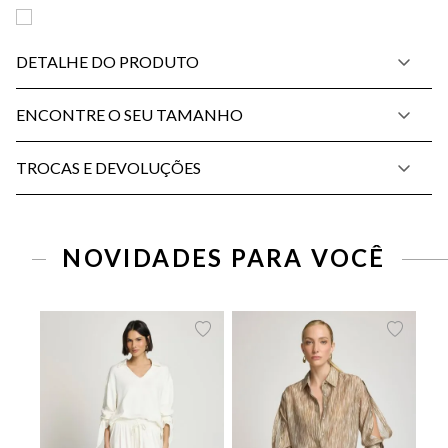
DETALHE DO PRODUTO
ENCONTRE O SEU TAMANHO
TROCAS E DEVOLUÇÕES
PP
P
M
G
34
36
38
40
42
44
46
NOVIDADES PARA VOCÊ