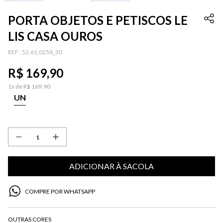
PORTA OBJETOS E PETISCOS LE
LIS CASA OUROS
:
52.61.0258_30
R$
169
,
90
1
x de
R$
169
,
90
UN
ADICIONAR À SACOLA
COMPRE POR WHATSAPP