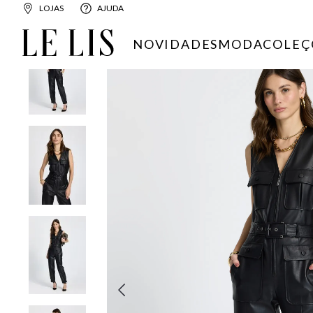
LOJAS
AJUDA
FEMININO
ROUPAS
MACACÕES
MACACÃO LE LIS CLEO
NOVIDADES
MODA
COLEÇ