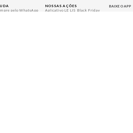
JUDA
NOSSAS AÇÕES
BAIXE O APP
mpre pelo WhatsApp
Aplicativo LE LIS
Black Friday
rguntas Frequentes
Moda
Gift Guide
Aproveite bene
ntral de Relacionamento
Casa
Namorados
nha Conta
Aroma
Japão
ocas e Devoluções
Jeans
Julián Manfredi
gulamentos
Protea
Raízes do Pará
ja um Revendedor
Cadastro
Cuidados Casa
ja um Franqueado
Bazar
Instruções Jogos
Mães
Minha Loja Le Lis
Le Lis Casa PRO
ACESSE NOSS
LE LIS
@l
@lelisblanc
LE LIS CAS
@lel
@leliscasa