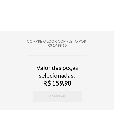
COMPRE O LOOK COMPLETO POR:
R$ 1.499,60
Valor das peças
selecionadas:
R$ 159,90
COMPRAR
PP
P
M
G
PP
P
M
G