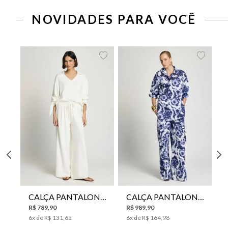
NOVIDADES PARA VOCÊ
CALÇA PANTALONA LE LIS HORI FEMININA
CALÇA PANTALONA LE LIS JESSICA FEMININA
R$
789
,
90
R$
989
,
90
6
x de
R$
131
,
65
6
x de
R$
164
,
98