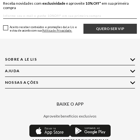
Receba novidades com
exclusividade
e aproveite
10%Off*
em sua primeira
compra
Aceito receber conteúdos e promoções da Le Lis e
QUERO SER VIP
estou de acordo com sua
Política de Privacidade.
SOBRE A LE LIS
AJUDA
Quem Somos
Nossas Lojas
NOSSAS AÇÕES
Compre pelo WhatsApp
Ética e Sustentabilidade
Perguntas Frequentes
Aplicativo LE LIS
Política de Privacidade
Central de Relacionamento
BAIXE O APP
Moda
Política de Governança
Minha Conta
Casa
Aproveite benefícios exclusivos
Painel de Privacidade
Trocas e Devoluções
Aroma
Central de Preferências
Regulamentos
Jeans