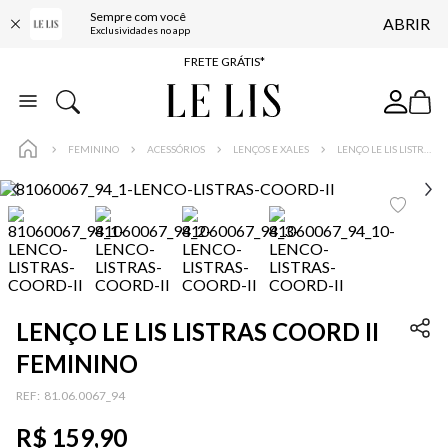
Sempre com você
ABRIR
ENTREGA EXPRESSA*
Exclusividades no app
FRETE GRÁTIS*
BAIXE O APP
10% OFF NA PRIMEIRA COMPRA*
FEMININO
ACESSÓRIOS
LENÇOS E XALES
LENÇO LE LIS LISTRAS COORD II FEMININO
LENÇO LE LIS LISTRAS COORD II
FEMININO
:
81.06.0067_94
R$
159
,
90